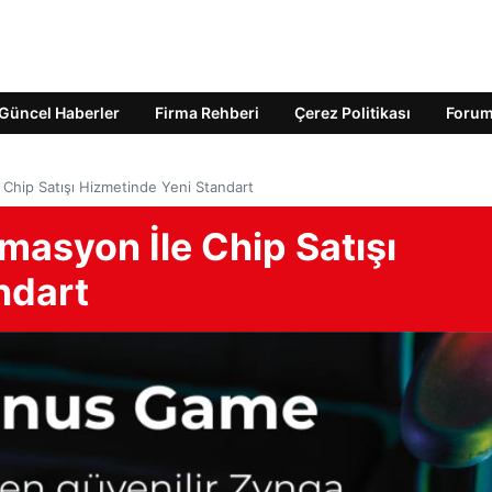
Güncel Haberler
Firma Rehberi
Çerez Politikası
Foru
 Chip Satışı Hizmetinde Yeni Standart
masyon İle Chip Satışı
ndart