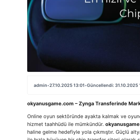
admin
•
27.10.2025 13:01
•
Güncellendi: 31.10.2025 
okyanusgame.com – Zynga Transferinde Mark
Online oyun sektöründe ayakta kalmak ve oyuncu
hizmet taahhüdü ile mümkündür.
okyanusgame
haline gelme hedefiyle yola çıkmıştır. Güçlü alt
ile hızla büyüyen bir chip transfer sitesi olara