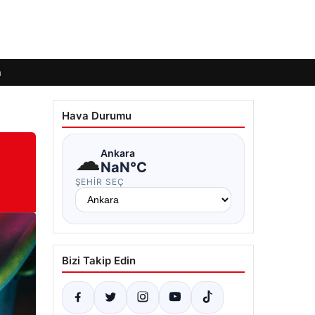
m
Hava Durumu
☁
Ankara
NaN°C
ŞEHIR SEÇ
Bizi Takip Edin