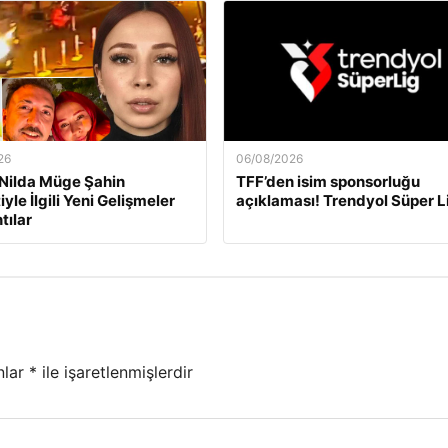
26
06/08/2026
e Nilda Müge Şahin
TFF’den isim sponsorluğu
yle İlgili Yeni Gelişmeler
açıklaması! Trendyol Süper 
tılar
nlar
*
ile işaretlenmişlerdir