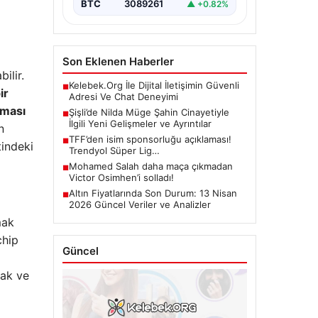
BTC
3089261
▲ +0.82%
Son Eklenen Haberler
ilir.
Kelebek.Org İle Dijital İletişimin Güvenli
■
ir
Adresi Ve Chat Deneyimi
nması
Şişli’de Nilda Müge Şahin Cinayetiyle
■
İlgili Yeni Gelişmeler ve Ayrıntılar
n
TFF’den isim sponsorluğu açıklaması!
■
tindeki
Trendyol Süper Lig…
Mohamed Salah daha maça çıkmadan
■
Victor Osimhen’i solladı!
Altın Fiyatlarında Son Durum: 13 Nisan
■
2026 Güncel Veriler ve Analizler
mak
chip
Güncel
mak ve