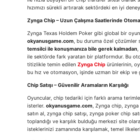
hızımızı sürekli artırarak sektördeki en iyi dene
Zynga Chip – Uzun Çalışma Saatlerinde Otoma
Zynga Texas Holdem Poker gibi global bir oyunda
okyanusgame.com
, bu duruma özel çözümler s
temsilci ile konuşmanıza bile gerek kalmadan
,
ile sektörde fark yaratan bir platformdur. Bu 
titizlikle temin edilen
Zynga Chip
ürünlerinin, o
bu hız ve otomasyon, işinde uzman bir ekip ve g
Chip Satışı – Güvenilir Aramaların Karşılığı
Oyuncular, chip tedariki için farklı arama terimle
isterler.
okyanusgame.com
, Zynga chip, zynga 
satın al, zynga chip satışı, zynga poker chip sat
toplandığı ve karşılık bulduğu merkezi site ol
isteklerinizi zamanında karşılamak, temel ilkeler