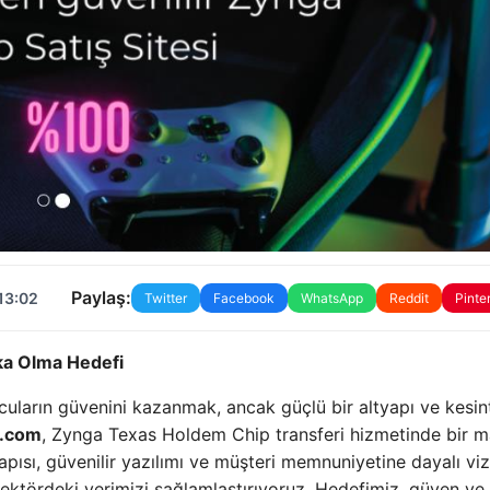
Paylaş:
13:02
Twitter
Facebook
WhatsApp
Reddit
Pinte
a Olma Hedefi
ların güvenini kazanmak, ancak güçlü bir altyapı ve kesint
.com
, Zynga Texas Holdem Chip transferi hizmetinde bir 
yapısı, güvenilir yazılımı ve müşteri memnuniyetine dayalı vi
k sektördeki yerimizi sağlamlaştırıyoruz. Hedefimiz, güven ve