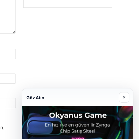
×
Göz Atın
n.