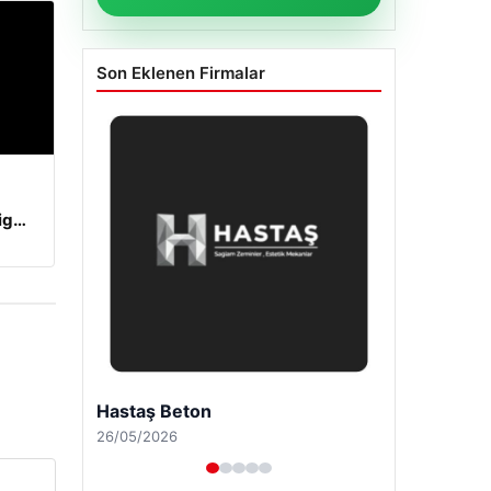
Son Eklenen Firmalar
Lig…
Enes Kaplan Avukatlık Bürosu
28/04/2026