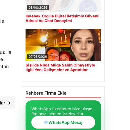
08/08/2026
Kelebek.Org İle Dijital İletişimin Güvenli
le
Adresi Ve Chat Deneyimi
z ile
07/08/2026
ve
Şişli’de Nilda Müge Şahin Cinayetiyle
ratan
İlgili Yeni Gelişmeler ve Ayrıntılar
Rehbere Firma Ekle
lar →
WhatsApp üzerinden bize ulaşın,
firmanızı hemen listeleyelim.
WhatsApp Mesaj