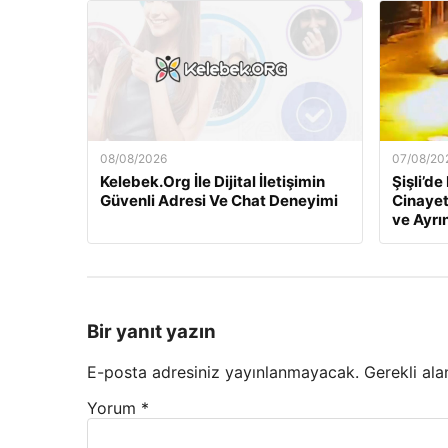
08/08/2026
07/08/20
Kelebek.Org İle Dijital İletişimin
Şişli’d
Güvenli Adresi Ve Chat Deneyimi
Cinayeti
ve Ayrın
Bir yanıt yazın
E-posta adresiniz yayınlanmayacak.
Gerekli ala
Yorum
*