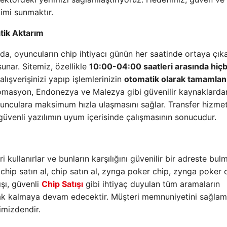
yimi sunmaktır.
tik Aktarım
, oyuncuların chip ihtiyacı günün her saatinde ortaya çıkab
unar. Sitemiz, özellikle
10:00-04:00 saatleri arasında hiçb
 alışverişinizi yapıp işlemlerinizin
otomatik olarak tamamla
otomasyon, Endonezya ve Malezya gibi güvenilir kaynaklarda
yunculara maksimum hızla ulaşmasını sağlar. Transfer hizme
üvenli yazılımın uyum içerisinde çalışmasının sonucudur.
ri kullanırlar ve bunların karşılığını güvenilir bir adreste bul
chip satın al, chip satın al, zynga poker chip, zynga poker 
ışı, güvenli
Chip Satışı
gibi ihtiyaç duyulan tüm aramaların
arak kalmaya devam edecektir. Müşteri memnuniyetini sağla
imizdendir.