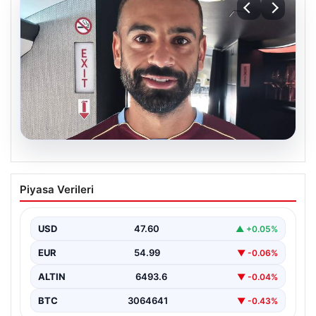
05.08.2026
Mohamed Salah daha maça çıkmadan
Piyasa Verileri
Victor Osimhen’i solladı!
USD
47.60
▲ +0.05%
EUR
54.99
▼ -0.06%
ALTIN
6493.6
▼ -0.04%
BTC
3064641
▼ -0.43%