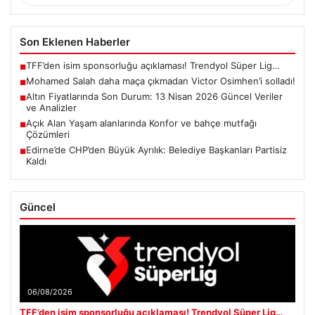
Son Eklenen Haberler
TFF’den isim sponsorluğu açıklaması! Trendyol Süper Lig…
■
Mohamed Salah daha maça çıkmadan Victor Osimhen’i solladı!
■
Altın Fiyatlarında Son Durum: 13 Nisan 2026 Güncel Veriler
■
ve Analizler
Açık Alan Yaşam alanlarında Konfor ve bahçe mutfağı
■
Çözümleri
Edirne’de CHP’den Büyük Ayrılık: Belediye Başkanları Partisiz
■
Kaldı
Güncel
06/08/2026
TFF’den isim sponsorluğu açıklaması! Trendyol Süper Lig…