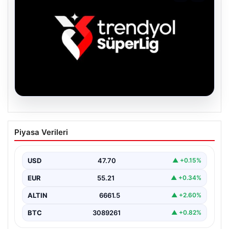
06.08.2026
TFF’den isim sponsorluğu açıklaması!
Piyasa Verileri
Trendyol Süper Lig…
USD
47.70
▲ +0.15%
EUR
55.21
▲ +0.34%
ALTIN
6661.5
▲ +2.60%
BTC
3089261
▲ +0.82%