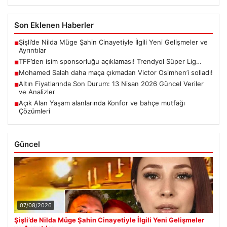
Son Eklenen Haberler
Şişli’de Nilda Müge Şahin Cinayetiyle İlgili Yeni Gelişmeler ve
■
Ayrıntılar
TFF’den isim sponsorluğu açıklaması! Trendyol Süper Lig…
■
Mohamed Salah daha maça çıkmadan Victor Osimhen’i solladı!
■
Altın Fiyatlarında Son Durum: 13 Nisan 2026 Güncel Veriler
■
ve Analizler
Açık Alan Yaşam alanlarında Konfor ve bahçe mutfağı
■
Çözümleri
Güncel
07/08/2026
Şişli’de Nilda Müge Şahin Cinayetiyle İlgili Yeni Gelişmeler