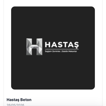
Enes Kaplan Avukatlık Bürosu
28/04/2026