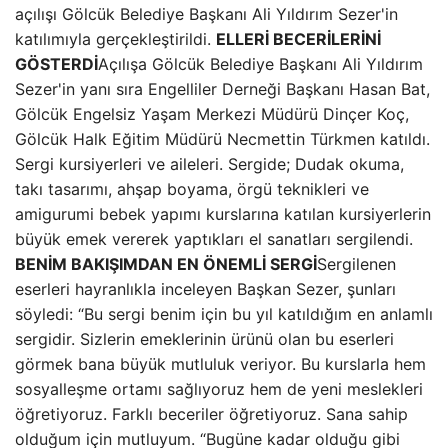
açılışı Gölcük Belediye Başkanı Ali Yıldırım Sezer'in
katılımıyla gerçekleştirildi.
ELLERİ BECERİLERİNİ
GÖSTERDİ
Açılışa Gölcük Belediye Başkanı Ali Yıldırım
Sezer'in yanı sıra Engelliler Derneği Başkanı Hasan Bat,
Gölcük Engelsiz Yaşam Merkezi Müdürü Dinçer Koç,
Gölcük Halk Eğitim Müdürü Necmettin Türkmen katıldı.
Sergi kursiyerleri ve aileleri. Sergide; Dudak okuma,
takı tasarımı, ahşap boyama, örgü teknikleri ve
amigurumi bebek yapımı kurslarına katılan kursiyerlerin
büyük emek vererek yaptıkları el sanatları sergilendi.
BENİM BAKIŞIMDAN EN ÖNEMLİ SERGİ
Sergilenen
eserleri hayranlıkla inceleyen Başkan Sezer, şunları
söyledi: “Bu sergi benim için bu yıl katıldığım en anlamlı
sergidir. Sizlerin emeklerinin ürünü olan bu eserleri
görmek bana büyük mutluluk veriyor. Bu kurslarla hem
sosyalleşme ortamı sağlıyoruz hem de yeni meslekleri
öğretiyoruz. Farklı beceriler öğretiyoruz. Sana sahip
olduğum için mutluyum. “Bugüne kadar olduğu gibi