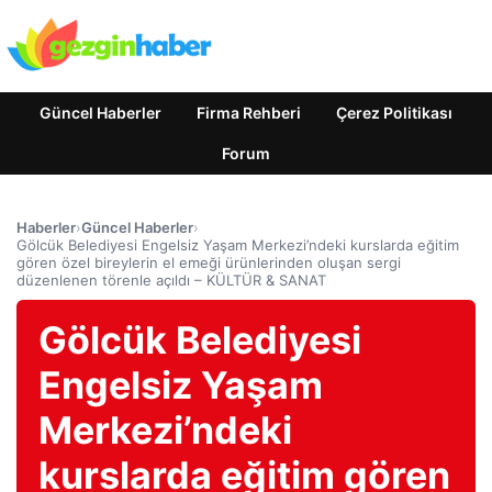
Güncel Haberler
Firma Rehberi
Çerez Politikası
Forum
Haberler
›
Güncel Haberler
›
Gölcük Belediyesi Engelsiz Yaşam Merkezi’ndeki kurslarda eğitim
gören özel bireylerin el emeği ürünlerinden oluşan sergi
düzenlenen törenle açıldı – KÜLTÜR & SANAT
Gölcük Belediyesi
Engelsiz Yaşam
Merkezi’ndeki
kurslarda eğitim gören