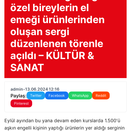
özel bireylerin el
emeği ürünlerinden
oluşan sergi
düzenlenen törenle
açıldı – KÜLTÜR &
SANAT
admin
•
13.06.2024 12:16
Paylaş:
Twitter
Facebook
WhatsApp
Reddit
Pinterest
Eylül ayından bu yana devam eden kurslarda 1.500'ü
aşkın engelli kişinin yaptığı ürünlerin yer aldığı serginin