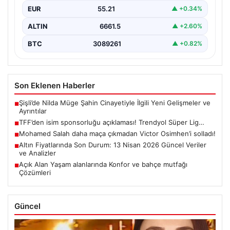
EUR
55.21
▲ +0.34%
ALTIN
6661.5
▲ +2.60%
BTC
3089261
▲ +0.82%
Son Eklenen Haberler
Şişli’de Nilda Müge Şahin Cinayetiyle İlgili Yeni Gelişmeler ve
■
Ayrıntılar
TFF’den isim sponsorluğu açıklaması! Trendyol Süper Lig…
■
Mohamed Salah daha maça çıkmadan Victor Osimhen’i solladı!
■
Altın Fiyatlarında Son Durum: 13 Nisan 2026 Güncel Veriler
■
ve Analizler
Açık Alan Yaşam alanlarında Konfor ve bahçe mutfağı
■
Çözümleri
Güncel