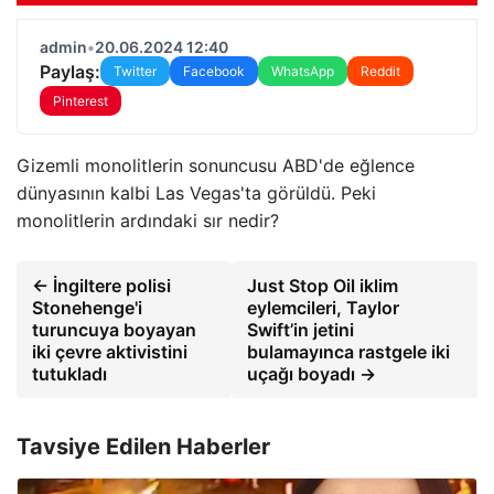
admin
•
20.06.2024 12:40
Paylaş:
Twitter
Facebook
WhatsApp
Reddit
Pinterest
Gizemli monolitlerin sonuncusu ABD'de eğlence
dünyasının kalbi Las Vegas'ta görüldü. Peki
monolitlerin ardındaki sır nedir?
← İngiltere polisi
Just Stop Oil iklim
Stonehenge'i
eylemcileri, Taylor
turuncuya boyayan
Swift’in jetini
iki çevre aktivistini
bulamayınca rastgele iki
tutukladı
uçağı boyadı →
Tavsiye Edilen Haberler