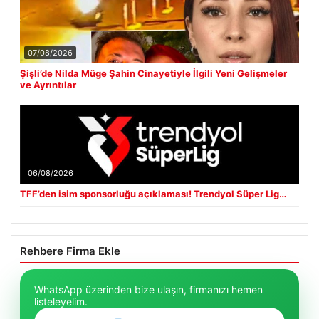
07/08/2026
Şişli’de Nilda Müge Şahin Cinayetiyle İlgili Yeni Gelişmeler
ve Ayrıntılar
06/08/2026
TFF’den isim sponsorluğu açıklaması! Trendyol Süper Lig…
Rehbere Firma Ekle
WhatsApp üzerinden bize ulaşın, firmanızı hemen
listeleyelim.