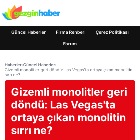
Güncel Haberler
Firma Rehberi
Çerez Politikası
Forum
Haberler
›
Güncel Haberler
›
Gizemli monolitler geri döndü: Las Vegas'ta ortaya çıkan monolitin
sırrı ne?
Gizemli monolitler geri
döndü: Las Vegas'ta
ortaya çıkan monolitin
sırrı ne?