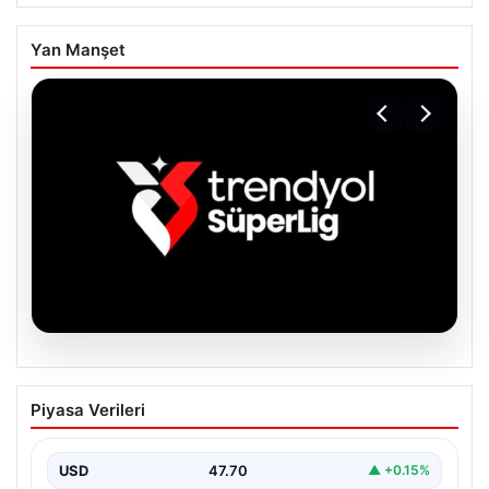
Yan Manşet
06.08.2026
TFF’den isim sponsorluğu açıklaması!
Piyasa Verileri
Trendyol Süper Lig…
USD
47.70
▲ +0.15%