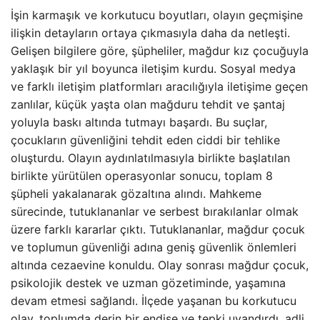
İşin karmaşık ve korkutucu boyutları, olayın geçmişine
ilişkin detayların ortaya çıkmasıyla daha da netleşti.
Gelişen bilgilere göre, şüpheliler, mağdur kız çocuğuyla
yaklaşık bir yıl boyunca iletişim kurdu. Sosyal medya
ve farklı iletişim platformları aracılığıyla iletişime geçen
zanlılar, küçük yaşta olan mağduru tehdit ve şantaj
yoluyla baskı altında tutmayı başardı. Bu suçlar,
çocukların güvenliğini tehdit eden ciddi bir tehlike
oluşturdu. Olayın aydınlatılmasıyla birlikte başlatılan
birlikte yürütülen operasyonlar sonucu, toplam 8
şüpheli yakalanarak gözaltına alındı. Mahkeme
sürecinde, tutuklananlar ve serbest bırakılanlar olmak
üzere farklı kararlar çıktı. Tutuklananlar, mağdur çocuk
ve toplumun güvenliği adına geniş güvenlik önlemleri
altında cezaevine konuldu. Olay sonrası mağdur çocuk,
psikolojik destek ve uzman gözetiminde, yaşamına
devam etmesi sağlandı. İlçede yaşanan bu korkutucu
olay, toplumda derin bir endişe ve tepki uyandırdı, adli