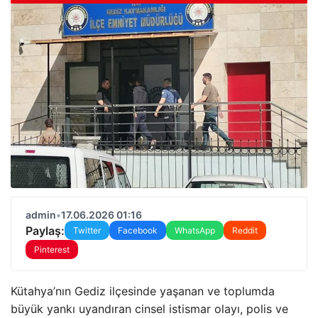
admin
•
17.06.2026 01:16
Paylaş:
Twitter
Facebook
WhatsApp
Reddit
Pinterest
Kütahya’nın Gediz ilçesinde yaşanan ve toplumda
büyük yankı uyandıran cinsel istismar olayı, polis ve