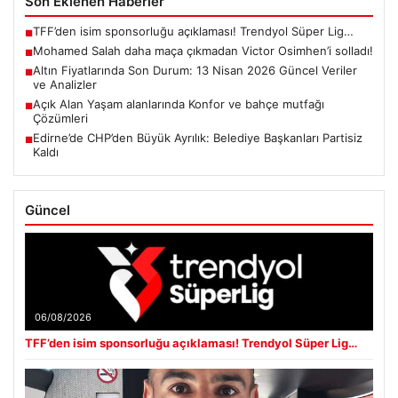
Son Eklenen Haberler
TFF’den isim sponsorluğu açıklaması! Trendyol Süper Lig…
■
Mohamed Salah daha maça çıkmadan Victor Osimhen’i solladı!
■
Altın Fiyatlarında Son Durum: 13 Nisan 2026 Güncel Veriler
■
ve Analizler
Açık Alan Yaşam alanlarında Konfor ve bahçe mutfağı
■
Çözümleri
Edirne’de CHP’den Büyük Ayrılık: Belediye Başkanları Partisiz
■
Kaldı
Güncel
06/08/2026
TFF’den isim sponsorluğu açıklaması! Trendyol Süper Lig…