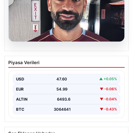
05.08.2026
Mohamed Salah daha maça çıkmadan
Piyasa Verileri
Victor Osimhen’i solladı!
USD
47.60
▲ +0.05%
EUR
54.99
▼ -0.06%
ALTIN
6493.6
▼ -0.04%
BTC
3064641
▼ -0.43%