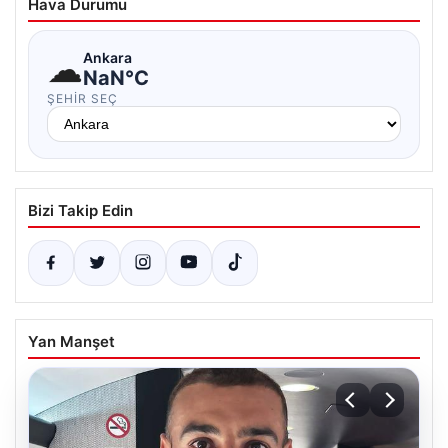
Hava Durumu
☁
Ankara
NaN°C
ŞEHIR SEÇ
Bizi Takip Edin
Yan Manşet