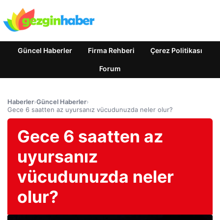
Güncel Haberler
Firma Rehberi
Çerez Politikası
Forum
Haberler
›
Güncel Haberler
›
Gece 6 saatten az uyursanız vücudunuzda neler olur?
Gece 6 saatten az
uyursanız
vücudunuzda neler
olur?