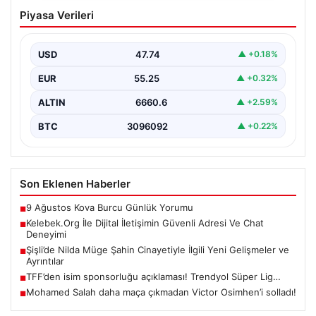
Kelebek.Org İle Dijital İletişimin Güvenli
Piyasa Verileri
Adresi Ve Chat Deneyimi
İnternet ortamında insanların güvenli bir tarzda iletişim
sağlaması büyük bir önem barındırmaktadır.
USD
47.74
▲ +0.18%
Günümüzde birçok…
EUR
55.25
▲ +0.32%
ALTIN
6660.6
▲ +2.59%
BTC
3096092
▲ +0.22%
Son Eklenen Haberler
9 Ağustos Kova Burcu Günlük Yorumu
■
Kelebek.Org İle Dijital İletişimin Güvenli Adresi Ve Chat
■
Deneyimi
Şişli’de Nilda Müge Şahin Cinayetiyle İlgili Yeni Gelişmeler ve
■
Ayrıntılar
TFF’den isim sponsorluğu açıklaması! Trendyol Süper Lig…
■
Mohamed Salah daha maça çıkmadan Victor Osimhen’i solladı!
■