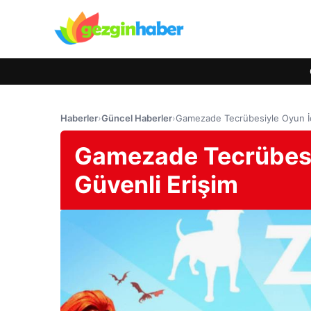
Haberler
›
Güncel Haberler
›
Gamezade Tecrübesiyle Oyun İç
Gamezade Tecrübesiy
Güvenli Erişim