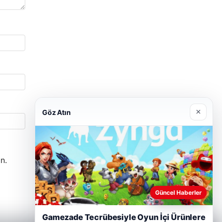
×
Göz Atın
n.
Güncel Haberler
Gamezade Tecrübesiyle Oyun İçi Ürünlere