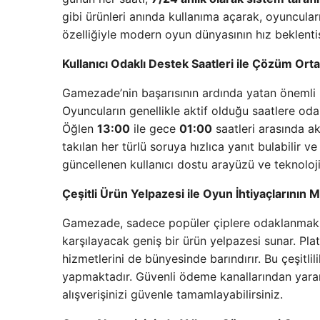
gibi ürünleri anında kullanıma açarak, oyuncula
özelliğiyle modern oyun dünyasının hız beklent
Kullanıcı Odaklı Destek Saatleri ile Çözüm Orta
Gamezade’nin başarısının ardında yatan önemli bir
Oyuncuların genellikle aktif olduğu saatlere oda
Öğlen
13:00
ile gece
01:00
saatleri arasında ak
takılan her türlü soruya hızlıca yanıt bulabilir 
güncellenen kullanıcı dostu arayüzü ve teknoloji
Çeşitli Ürün Yelpazesi ile Oyun İhtiyaçlarının 
Gamezade, sadece popüler çiplere odaklanmakla 
karşılayacak geniş bir ürün yelpazesi sunar. Pla
hizmetlerini de bünyesinde barındırır. Bu çeşitli
yapmaktadır. Güvenli ödeme kanallarından yararla
alışverişinizi güvenle tamamlayabilirsiniz.