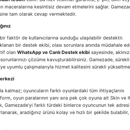
rın maceralarına kesintisiz devam etmelerini sağlar. Gameza
isine tam olarak cevap vermektedir.
ğınız
 faktör de kullanıcılarına sunduğu ulaşılabilir destektir.
klanan bir destek ekibi, olası sorunlara anında müdahale ed
tif olan
WhatsApp ve Canlı Destek ekibi
sayesinde, aklınız
ve sorunlarınızı çözüme kavuşturabilirsiniz. Gamezade, sürekli
ye uyumlu çalışmalarıyla hizmet kalitesini sürekli yükseltme
Merkezi
kalmaz; oyuncuların farklı oyunlardaki tüm ihtiyaçlarını
tform, oyun paralarının yanı sıra pek çok oyuna ait Skin ve 
lik, Gamezade’yi farklı türdeki binlerce oyuncunun tek adresi
narak, aradığınız ürünü kolay ve hızlı bir şekilde bulabilir,