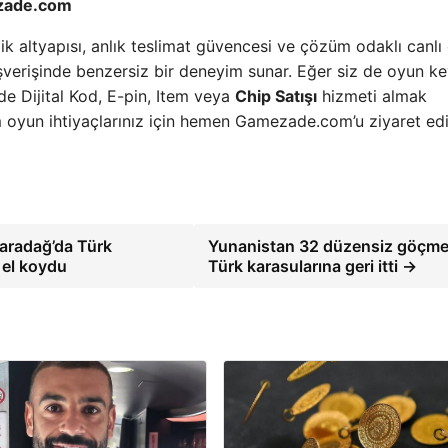
ezade.com
ik altyapısı, anlık teslimat güvencesi ve çözüm odaklı canlı
ışverişinde benzersiz bir deneyim sunar. Eğer siz de oyun key
lde Dijital Kod, E-pin, Item veya
Chip Satışı
hizmeti almak
oyun ihtiyaçlarınız için hemen Gamezade.com’u ziyaret ed
Karadağ’da Türk
Yunanistan 32 düzensiz göçme
 el koydu
Türk karasularına geri itti →