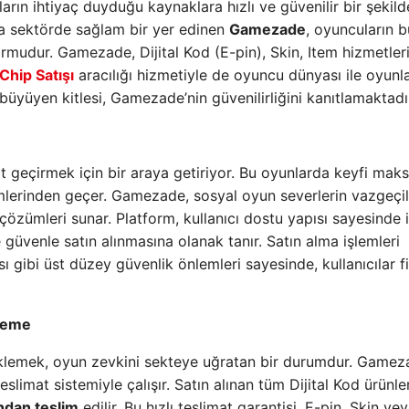
arın ihtiyaç duyduğu kaynaklara hızlı ve güvenilir bir şekild
na sektörde sağlam bir yer edinen
Gamezade
, oyuncuların b
tformudur. Gamezade, Dijital Kod (E-pin), Skin, Item hizmetler
Chip Satışı
aracılığı hizmetiyle de oyuncu dünyası ile oyunla
büyüyen kitlesi, Gamezade’nin güvenilirliğini kanıtlamaktadı
it geçirmek için bir araya getiriyor. Bu oyunlarda keyfi mak
mlerinden geçer. Gamezade, sosyal oyun severlerin vazgeçi
 çözümleri sunar. Platform, kullanıcı dostu yapısı sayesinde 
güvenle satın alınmasına olanak tanır. Satın alma işlemleri
 gibi üst düzey güvenlik önlemleri sayesinde, kullanıcılar f
kleme
beklemek, oyun zevkini sekteye uğratan bir durumdur. Gamez
limat sistemiyle çalışır. Satın alınan tüm Dijital Kod ürünler
ından teslim
edilir. Bu hızlı teslimat garantisi, E-pin, Skin ve