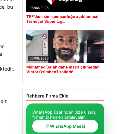
de, bu
06/08/2026
TFF’den isim sponsorluğu açıklaması!
Trendyol Süper Lig…
er.
a
05/08/2026
Mohamed Salah daha maça çıkmadan
ktedir.
Victor Osimhen’i solladı!
Rehbere Firma Ekle
Item
WhatsApp üzerinden bize ulaşın,
firmanızı hemen listeleyelim.
WhatsApp Mesaj