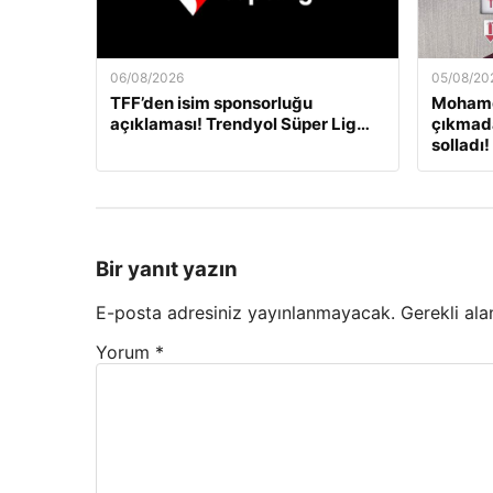
06/08/2026
05/08/20
TFF’den isim sponsorluğu
Mohame
açıklaması! Trendyol Süper Lig…
çıkmada
solladı!
Bir yanıt yazın
E-posta adresiniz yayınlanmayacak.
Gerekli ala
Yorum
*