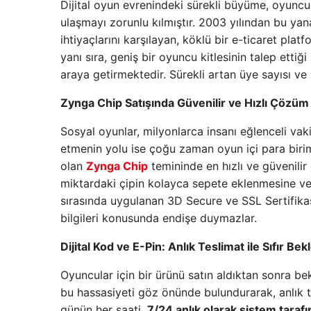
Dijital oyun evrenindeki sürekli büyüme, oyuncul
ulaşmayı zorunlu kılmıştır. 2003 yılından bu ya
ihtiyaçlarını karşılayan, köklü bir e-ticaret pla
yanı sıra, geniş bir oyuncu kitlesinin talep ettiği
araya getirmektedir. Sürekli artan üye sayısı ve 
Zynga Chip Satışında Güvenilir ve Hızlı Çözüm
Sosyal oyunlar, milyonlarca insanı eğlenceli vak
etmenin yolu ise çoğu zaman oyun içi para biri
olan
Zynga Chip
temininde en hızlı ve güvenilir
miktardaki çipin kolayca sepete eklenmesine ve 
sırasında uygulanan 3D Secure ve SSL Sertifikası
bilgileri konusunda endişe duymazlar.
Dijital Kod ve E-Pin: Anlık Teslimat ile Sıfır Be
Oyuncular için bir ürünü satın aldıktan sonra 
bu hassasiyeti göz önünde bulundurarak, anlık tes
günün her saati,
7/24 anlık olarak sistem taraf