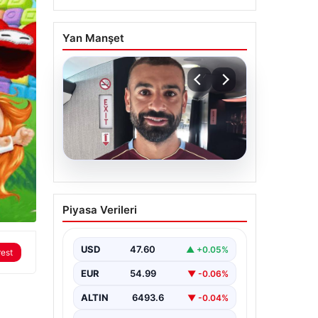
Yan Manşet
05.08.2026
Mohamed Salah daha
Piyasa Verileri
maça çıkmadan Victor
Osimhen’i solladı!
USD
47.60
▲ +0.05%
rest
EUR
54.99
▼ -0.06%
ALTIN
6493.6
▼ -0.04%