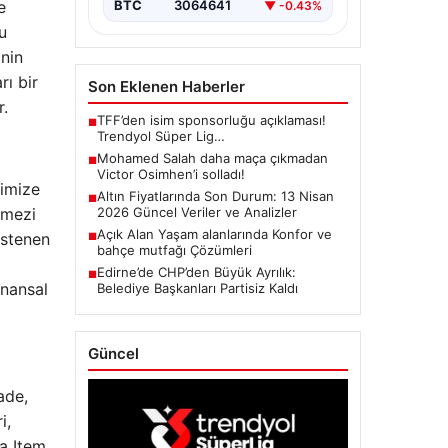
e
BTC
3064641
▼ -0.43%
u
inin
rı bir
Son Eklenen Haberler
r.
TFF’den isim sponsorluğu açıklaması!
■
Trendyol Süper Lig…
Mohamed Salah daha maça çıkmadan
■
Victor Osimhen’i solladı!
simize
Altın Fiyatlarında Son Durum: 13 Nisan
■
lmezi
2026 Güncel Veriler ve Analizler
Açık Alan Yaşam alanlarında Konfor ve
istenen
■
bahçe mutfağı Çözümleri
Edirne’de CHP’den Büyük Ayrılık:
■
inansal
Belediye Başkanları Partisiz Kaldı
Güncel
ade,
i,
ya Item