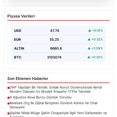
08.08.2026
9 Ağustos Kova Burcu Günlük Yorumu
Piyasa Verileri
Kova burcu için bugün hareketli ve sürprizlere açık bir
gün olabilir. Özellikle sosyal çevrenizde…
USD
47.74
▲ +0.18%
EUR
55.25
▲ +0.32%
ALTIN
6660.6
▲ +2.59%
BTC
3105074
▲ +0.30%
Son Eklenen Haberler
DAP Yapı’dan Bir Yenilik: Emlak Konut Güvencesiyle Kendi
■
Kendini Ödeyen Ev Modeli Ataşehir 173’te Tanıtıldı
9 Ağustos Kova Burcu Günlük Yorumu
■
Kelebek.Org İle Dijital İletişimin Güvenli Adresi Ve Chat
■
Deneyimi
Şişli’de Nilda Müge Şahin Cinayetiyle İlgili Yeni Gelişmeler ve
■
Ayrıntılar