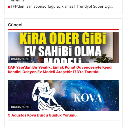
TFF’den isim sponsorluğu açıklaması! Trendyol Süper Lig…
■
Güncel
09/08/2026
DAP Yapı’dan Bir Yenilik: Emlak Konut Güvencesiyle Kendi
Kendini Ödeyen Ev Modeli Ataşehir 173’te Tanıtıldı
08/08/2026
9 Ağustos Kova Burcu Günlük Yorumu