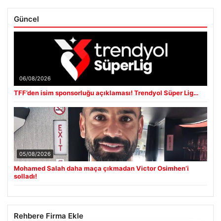
Güncel
06/08/2026
TFF’den isim sponsorluğu açıklaması! Trendyol Süper Lig…
05/08/2026
Mohamed Salah daha maça çıkmadan Victor Osimhen’i
solladı!
Rehbere Firma Ekle