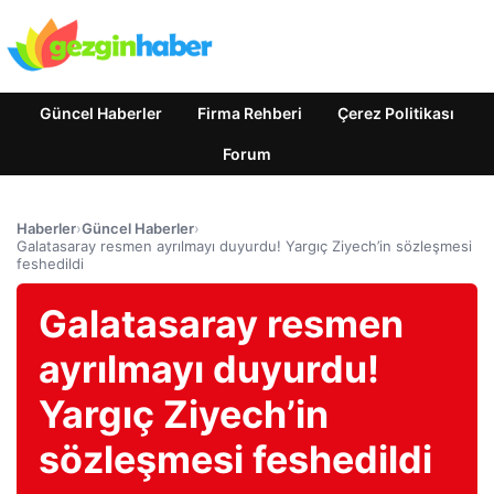
Güncel Haberler
Firma Rehberi
Çerez Politikası
Forum
Haberler
›
Güncel Haberler
›
Galatasaray resmen ayrılmayı duyurdu! Yargıç Ziyech’in sözleşmesi
feshedildi
Galatasaray resmen
ayrılmayı duyurdu!
Yargıç Ziyech’in
sözleşmesi feshedildi