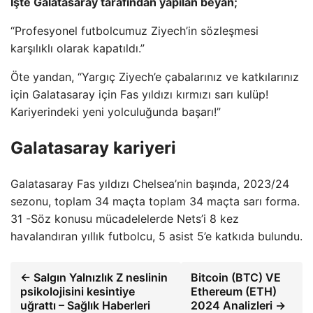
İşte Galatasaray tarafından yapılan beyan;
“Profesyonel futbolcumuz Ziyech’in sözleşmesi
karşılıklı olarak kapatıldı.”
Öte yandan, “Yargıç Ziyech’e çabalarınız ve katkılarınız
için Galatasaray için Fas yıldızı kırmızı sarı kulüp!
Kariyerindeki yeni yolculuğunda başarı!”
Galatasaray kariyeri
Galatasaray Fas yıldızı Chelsea’nin başında, 2023/24
sezonu, toplam 34 maçta toplam 34 maçta sarı forma.
31 -Söz konusu mücadelelerde Nets’i 8 kez
havalandıran yıllık futbolcu, 5 asist 5’e katkıda bulundu.
← Salgın Yalnızlık Z neslinin
Bitcoin (BTC) VE
psikolojisini kesintiye
Ethereum (ETH)
uğrattı – Sağlık Haberleri
2024 Analizleri →