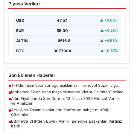
Piyasa Verileri
Victor Osimhen’i solladı!
USD
47.57
▲ +0.08%
EUR
55.00
▲ +0.28%
ALTIN
6516.8
▲ +4.58%
BTC
3077904
▲ +0.87%
Son Eklenen Haberler
TFF’den isim sponsorluğu açıklaması! Trendyol Süper Lig…
■
Mohamed Salah daha maça çıkmadan Victor Osimhen’i solladı!
■
Altın Fiyatlarında Son Durum: 13 Nisan 2026 Güncel Veriler
■
ve Analizler
Açık Alan Yaşam alanlarında Konfor ve bahçe mutfağı
■
Çözümleri
Edirne’de CHP’den Büyük Ayrılık: Belediye Başkanları Partisiz
■
Kaldı