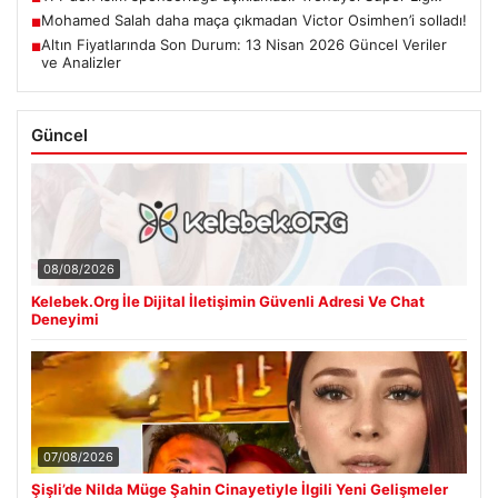
Mohamed Salah daha maça çıkmadan Victor Osimhen’i solladı!
■
Altın Fiyatlarında Son Durum: 13 Nisan 2026 Güncel Veriler
■
ve Analizler
Güncel
08/08/2026
Kelebek.Org İle Dijital İletişimin Güvenli Adresi Ve Chat
Deneyimi
07/08/2026
Şişli’de Nilda Müge Şahin Cinayetiyle İlgili Yeni Gelişmeler