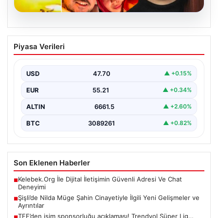
07.08.2026
Şişli’de Nilda Müge Şahin Cinayetiyle
Piyasa Verileri
İlgili Yeni Gelişmeler ve Ayrıntılar
İstanbul’un Şişli ilçesinde gerçekleşen ve genç bir
kadının hayatını kaybetmesine neden olan trajik
USD
47.70
▲ +0.15%
cinayet…
EUR
55.21
▲ +0.34%
ALTIN
6661.5
▲ +2.60%
BTC
3089261
▲ +0.82%
Son Eklenen Haberler
Kelebek.Org İle Dijital İletişimin Güvenli Adresi Ve Chat
■
Deneyimi
Şişli’de Nilda Müge Şahin Cinayetiyle İlgili Yeni Gelişmeler ve
■
Ayrıntılar
TFF’den isim sponsorluğu açıklaması! Trendyol Süper Lig…
■