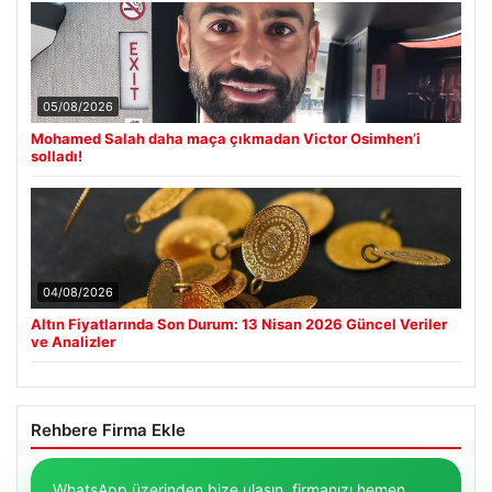
05/08/2026
Mohamed Salah daha maça çıkmadan Victor Osimhen’i
solladı!
04/08/2026
Altın Fiyatlarında Son Durum: 13 Nisan 2026 Güncel Veriler
ve Analizler
Rehbere Firma Ekle
WhatsApp üzerinden bize ulaşın, firmanızı hemen