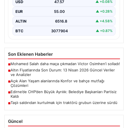
gelişmeler yatırımcıların gündeminde önemli yer
USD
47.57
▲ +0.08%
tutuyor. ABD…
EUR
55.00
▲ +0.28%
ALTIN
6516.8
▲ +4.58%
BTC
3077904
▲ +0.87%
Son Eklenen Haberler
Mohamed Salah daha maça çıkmadan Victor Osimhen’i solladı!
■
Altın Fiyatlarında Son Durum: 13 Nisan 2026 Güncel Veriler
■
ve Analizler
Açık Alan Yaşam alanlarında Konfor ve bahçe mutfağı
■
Çözümleri
Edirne’de CHP’den Büyük Ayrılık: Belediye Başkanları Partisiz
■
Kaldı
Taşlı saldırıdan kurtulmak için traktörü grubun üzerine sürdü
■
Güncel