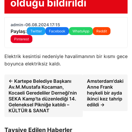
olduğu bildirildi
admin
•
06.08.2024 17:15
Paylaş:
Twitter
Facebook
WhatsApp
Reddit
Pinterest
Elektrik kesintisi nedeniyle havalimanının bir kısmı gece
boyunca elektriksiz kaldı.
← Kartepe Belediye Başkanı
Amsterdam'daki
Av.M.Mustafa Kocaman,
Anne Frank
Kocaeli Geredeliler Derneği’nin
heykeli bir ayda
SEKA Kamp’ta düzenlediği 14.
ikinci kez tahrip
Geleneksel Pikniğe katıldı –
edildi →
KÜLTÜR & SANAT
Tavsiye Edilen Haberler