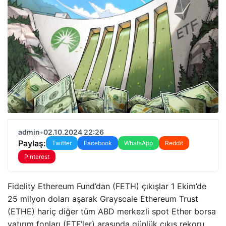
admin
•
02.10.2024 22:26
Paylaş:
Twitter
Facebook
WhatsApp
Reddit
Pinterest
Fidelity Ethereum Fund’dan (FETH) çıkışlar 1 Ekim’de
25 milyon doları aşarak Grayscale Ethereum Trust
(ETHE) hariç diğer tüm ABD merkezli spot Ether borsa
yatırım fonları (ETF’ler) arasında günlük çıkış rekoru