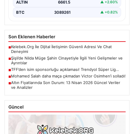
ALTIN
6661.5
▲ +2.60%
BTC
3089261
▲ +0.82%
Son Eklenen Haberler
Kelebek.Org İle Dijital İletişimin Güvenli Adresi Ve Chat
■
Deneyimi
Şişli’de Nilda Müge Şahin Cinayetiyle İlgili Yeni Gelişmeler ve
■
Ayrıntılar
TFF’den isim sponsorluğu açıklaması! Trendyol Süper Lig…
■
Mohamed Salah daha maça çıkmadan Victor Osimhen’i solladı!
■
Altın Fiyatlarında Son Durum: 13 Nisan 2026 Güncel Veriler
■
ve Analizler
Güncel