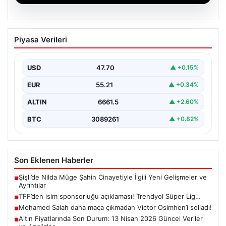
06.08.2026
TFF’den isim sponsorluğu açıklaması!
Piyasa Verileri
Trendyol Süper Lig…
USD
47.70
▲ +0.15%
EUR
55.21
▲ +0.34%
ALTIN
6661.5
▲ +2.60%
BTC
3089261
▲ +0.82%
Son Eklenen Haberler
Şişli’de Nilda Müge Şahin Cinayetiyle İlgili Yeni Gelişmeler ve
■
Ayrıntılar
TFF’den isim sponsorluğu açıklaması! Trendyol Süper Lig…
■
Mohamed Salah daha maça çıkmadan Victor Osimhen’i solladı!
■
Altın Fiyatlarında Son Durum: 13 Nisan 2026 Güncel Veriler
■