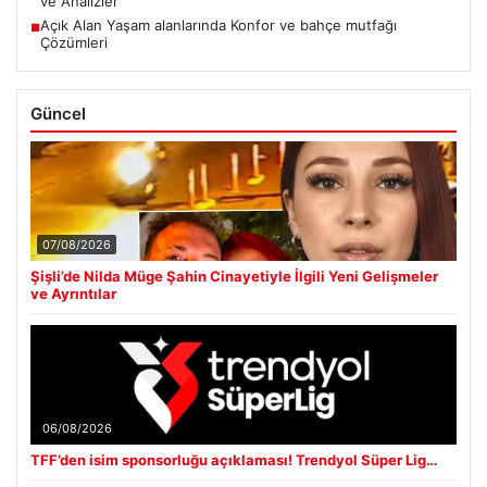
ve Analizler
Açık Alan Yaşam alanlarında Konfor ve bahçe mutfağı
■
Çözümleri
Güncel
07/08/2026
Şişli’de Nilda Müge Şahin Cinayetiyle İlgili Yeni Gelişmeler
ve Ayrıntılar
06/08/2026
TFF’den isim sponsorluğu açıklaması! Trendyol Süper Lig…