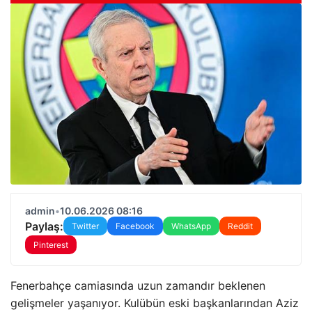
admin
•
10.06.2026 08:16
Paylaş:
Twitter
Facebook
WhatsApp
Reddit
Pinterest
Fenerbahçe camiasında uzun zamandır beklenen
gelişmeler yaşanıyor. Kulübün eski başkanlarından Aziz