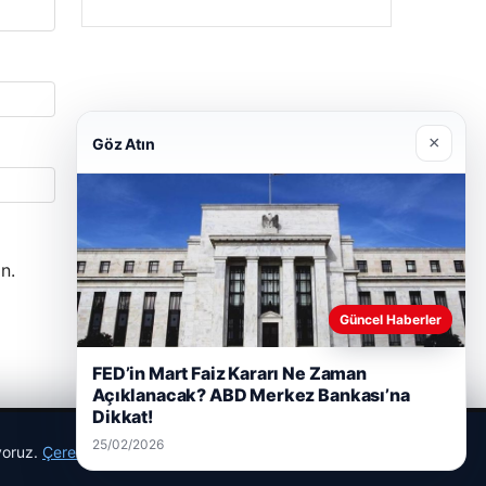
×
Göz Atın
n.
Güncel Haberler
FED’in Mart Faiz Kararı Ne Zaman
Açıklanacak? ABD Merkez Bankası’na
Dikkat!
25/02/2026
ıyoruz.
Çerez Politikamız
Reddet
Kabul Et