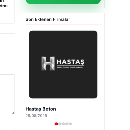
in
yimi
Son Eklenen Firmalar
Enes Kaplan Avukatlık Bürosu
28/04/2026