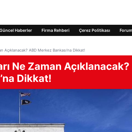
Güncel Haberler
Firma Rehberi
Çerez Politikası
Foru
an Açıklanacak? ABD Merkez Bankası’na Dikkat!
rarı Ne Zaman Açıklanacak?
na Dikkat!