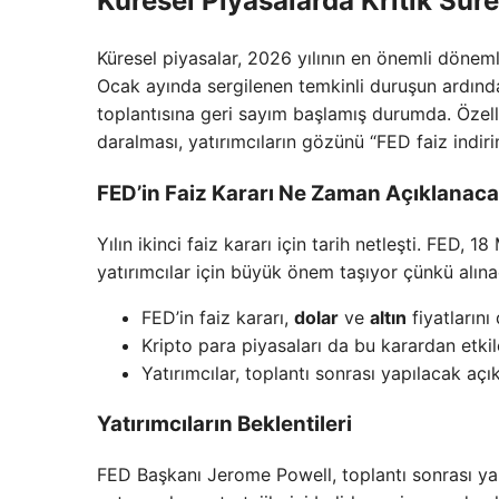
Küresel Piyasalarda Kritik Sür
Küresel piyasalar, 2026 yılının en önemli dönemle
Ocak ayında sergilenen temkinli duruşun ardın
toplantısına geri sayım başlamış durumda. Özellik
daralması, yatırımcıların gözünü “FED faiz indir
FED’in Faiz Kararı Ne Zaman Açıklanac
Yılın ikinci faiz kararı için tarih netleşti. FED, 
yatırımcılar için büyük önem taşıyor çünkü alına
FED’in faiz kararı,
dolar
ve
altın
fiyatlarını
Kripto para piyasaları da bu karardan etkile
Yatırımcılar, toplantı sonrası yapılacak açı
Yatırımcıların Beklentileri
FED Başkanı Jerome Powell, toplantı sonrası ya