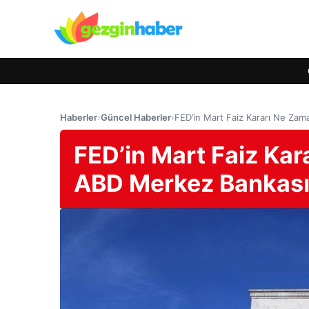
Haberler
›
Güncel Haberler
›
FED’in Mart Faiz Kararı Ne Zam
FED’in Mart Faiz Ka
ABD Merkez Bankası’