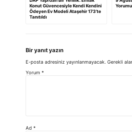
DAP Yapı’dan Bir Yenilik: Emlak
9 Ağust
Konut Güvencesiyle Kendi Kendini
Yorumu
Ödeyen Ev Modeli Ataşehir 173’te
Tanıtıldı
Bir yanıt yazın
E-posta adresiniz yayınlanmayacak.
Gerekli ala
Yorum
*
Ad
*