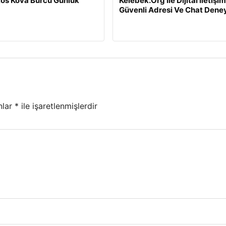
os Kova Burcu Günlük
Kelebek.Org İle Dijital İletişim
Güvenli Adresi Ve Chat Dene
nlar
*
ile işaretlenmişlerdir