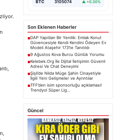
BTC
3105074
▲ +0.30%
zliyor.
Son Eklenen Haberler
ın
DAP Yapı’dan Bir Yenilik: Emlak Konut
■
Güvencesiyle Kendi Kendini Ödeyen Ev
Modeli Ataşehir 173’te Tanıtıldı
9 Ağustos Kova Burcu Günlük Yorumu
■
Kelebek.Org İle Dijital İletişimin Güvenli
■
Adresi Ve Chat Deneyimi
ntı,
Şişli’de Nilda Müge Şahin Cinayetiyle
■
İlgili Yeni Gelişmeler ve Ayrıntılar
TFF’den isim sponsorluğu açıklaması!
■
Trendyol Süper Lig…
Güncel
m,