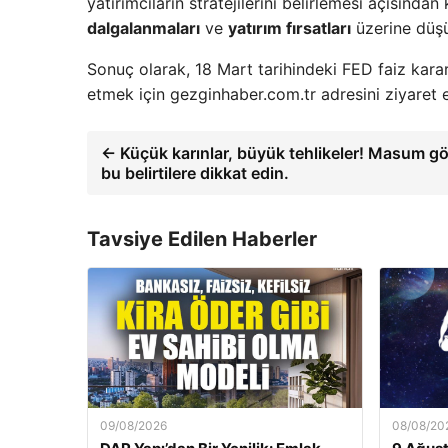
yatırımcıların stratejilerini belirlemesi açısından
dalgalanmaları
ve
yatırım fırsatları
üzerine düş
Sonuç olarak, 18 Mart tarihindeki FED faiz karar
etmek için gezginhaber.com.tr adresini ziyaret ed
← Küçük karınlar, büyük tehlikeler! Masum g
bu belirtilere dikkat edin.
Tavsiye Edilen Haberler
09/08/2026
08/08/20