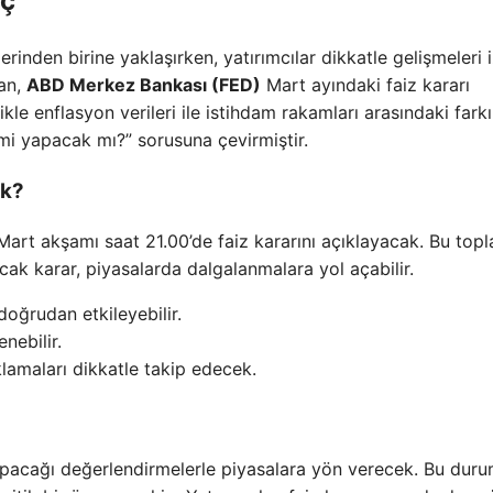
eç
rinden birine yaklaşırken, yatırımcılar dikkatle gelişmeleri i
dan,
ABD Merkez Bankası (FED)
Mart ayındaki faiz kararı
le enflasyon verileri ile istihdam rakamları arasındaki fark
imi yapacak mı?” sorusuna çevirmiştir.
ak?
18 Mart akşamı saat 21.00’de faiz kararını açıklayacak. Bu topla
cak karar, piyasalarda dalgalanmalara yol açabilir.
 doğrudan etkileyebilir.
nebilir.
klamaları dikkatle takip edecek.
pacağı değerlendirmelerle piyasalara yön verecek. Bu duru