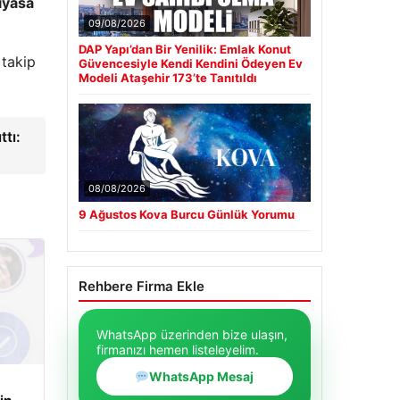
iyasa
09/08/2026
DAP Yapı’dan Bir Yenilik: Emlak Konut
 takip
Güvencesiyle Kendi Kendini Ödeyen Ev
Modeli Ataşehir 173’te Tanıtıldı
ttı:
08/08/2026
9 Ağustos Kova Burcu Günlük Yorumu
Rehbere Firma Ekle
WhatsApp üzerinden bize ulaşın,
firmanızı hemen listeleyelim.
WhatsApp Mesaj