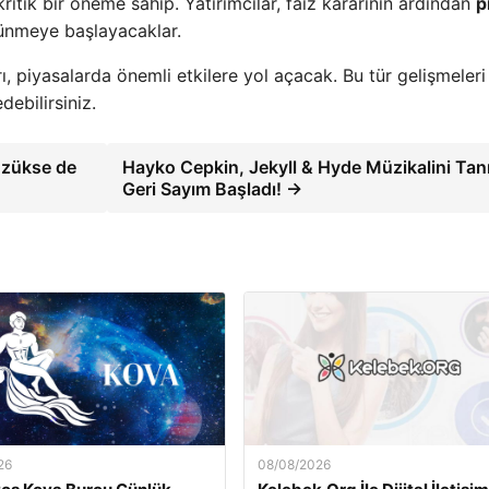
 kritik bir öneme sahip. Yatırımcılar, faiz kararının ardından
p
ünmeye başlayacaklar.
ı, piyasalarda önemli etkilere yol açacak. Bu tür gelişmeleri
ebilirsiniz.
özükse de
Hayko Cepkin, Jekyll & Hyde Müzikalini Tanı
Geri Sayım Başladı! →
26
08/08/2026