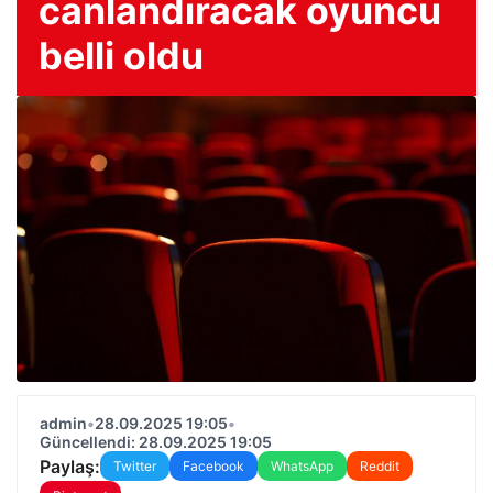
canlandıracak oyuncu
belli oldu
admin
•
28.09.2025 19:05
•
Güncellendi: 28.09.2025 19:05
Paylaş:
Twitter
Facebook
WhatsApp
Reddit