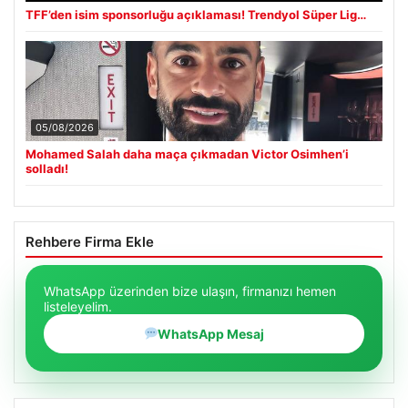
TFF’den isim sponsorluğu açıklaması! Trendyol Süper Lig…
05/08/2026
Mohamed Salah daha maça çıkmadan Victor Osimhen’i
solladı!
Rehbere Firma Ekle
WhatsApp üzerinden bize ulaşın, firmanızı hemen
listeleyelim.
WhatsApp Mesaj