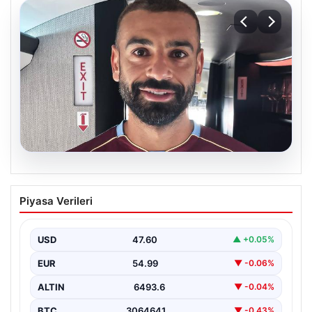
05.08.2026
Mohamed Salah daha maça çıkmadan
Piyasa Verileri
Victor Osimhen’i solladı!
USD
47.60
▲ +0.05%
EUR
54.99
▼ -0.06%
ALTIN
6493.6
▼ -0.04%
BTC
3064641
▼ -0.43%