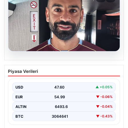
05.08.2026
Mohamed Salah daha maça çıkmadan
Piyasa Verileri
Victor Osimhen’i solladı!
USD
47.60
▲ +0.05%
EUR
54.99
▼ -0.06%
ALTIN
6493.6
▼ -0.04%
BTC
3064641
▼ -0.43%