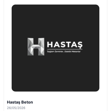
Enes Kaplan Avukatlık Bürosu
28/04/2026