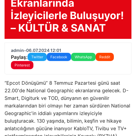
Ekranlarında
İzleyicilerle Buluşuyor!
– KÜLTÜR & SANAT
admin
•
06.07.2024 12:01
Paylaş:
Twitter
Facebook
WhatsApp
Reddit
Pinterest
“Epcot Dönüşümü” 8 Temmuz Pazartesi günü saat
22.00'de National Geographic ekranlarına gelecek. D-
Smart, Digiturk ve TOD, dünyanın en güvenilir
markalarından biri olmayı her zaman sürdüren National
Geographic'in iddialı yapımlarını izleyiciyle
buluşturacak. 130 yaşında, bilimin, keşfin ve hikaye
anlatıcılığının gücüne inanıyor KabloTV, Tivibu ve TV+