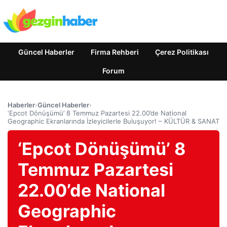
Güncel Haberler
Firma Rehberi
Çerez Politikası
Forum
Haberler
›
Güncel Haberler
›
‘Epcot Dönüşümü’ 8 Temmuz Pazartesi 22.00’de National
Geographic Ekranlarında İzleyicilerle Buluşuyor! – KÜLTÜR & SANAT
‘Epcot Dönüşümü’ 8
Temmuz Pazartesi
22.00’de National
Geographic