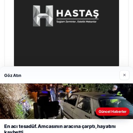
×
Göz Atın
Enes Kaplan Avukatlık Bürosu
28/04/2026
Güncel Haberler
Web sitemizi nasıl kullandığınızı daha iyi anlayabilmek,
deneyiminizi kişiselleştirmek ve geliştirmek amacıyla çerezler
En acı tesadüf. Amcasının aracına çarptı, hayatını
kullanıyoruz.
Çerez Politikamız
kaybetti