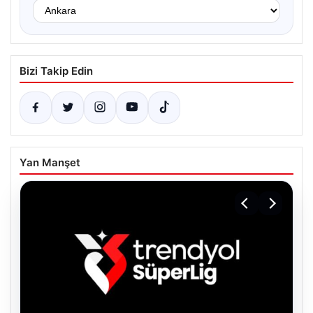
Bizi Takip Edin
Yan Manşet