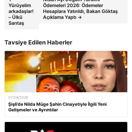
Yürüyelim
Ödemeleri 2026: Ödemeler
arkadaşlar!
Hesaplara Yatırıldı, Bakan Göktaş
– Ülkü
Açıklama Yaptı →
Sarıtaş
Tavsiye Edilen Haberler
07/08/2026
Şişli’de Nilda Müge Şahin Cinayetiyle İlgili Yeni
Gelişmeler ve Ayrıntılar