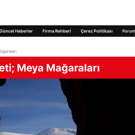
Güncel Haberler
Firma Rehberi
Çerez Politikası
Foru
Mağaraları
neti; Meya Mağaraları