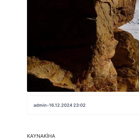
admin
•
16.12.2024 23:02
KAYNAK
İHA