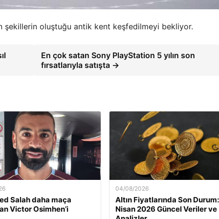
 şekillerin oluştuğu antik kent keşfedilmeyi bekliyor.
ıl
En çok satan Sony PlayStation 5 yılın son
fırsatlarıyla satışta →
26
04/08/2026
d Salah daha maça
Altın Fiyatlarında Son Durum:
n Victor Osimhen’i
Nisan 2026 Güncel Veriler ve
Analizler