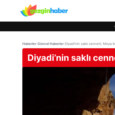
Haberler
›
Güncel Haberler
›
Diyadi’nin saklı cenneti; Meya 
Diyadi’nin saklı cen