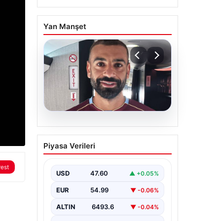
Yan Manşet
05.08.2026
Mohamed Salah daha
Piyasa Verileri
maça çıkmadan Victor
Osimhen’i solladı!
rest
USD
47.60
▲ +0.05%
EUR
54.99
▼ -0.06%
ALTIN
6493.6
▼ -0.04%