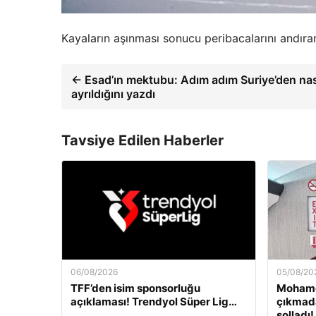
Kayaların aşınması sonucu peribacalarını andıran
← Esad’ın mektubu: Adım adım Suriye’den nas
ayrıldığını yazdı
Tavsiye Edilen Haberler
06/08/2026
05/08/20
TFF’den isim sponsorluğu
Mohame
açıklaması! Trendyol Süper Lig…
çıkmada
solladı!