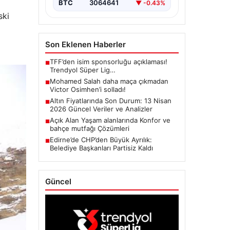
BTC
3064641
▼ -0.43%
ski
Son Eklenen Haberler
TFF’den isim sponsorluğu açıklaması!
■
Trendyol Süper Lig…
Mohamed Salah daha maça çıkmadan
■
Victor Osimhen’i solladı!
Altın Fiyatlarında Son Durum: 13 Nisan
■
2026 Güncel Veriler ve Analizler
Açık Alan Yaşam alanlarında Konfor ve
■
bahçe mutfağı Çözümleri
Edirne’de CHP’den Büyük Ayrılık:
■
Belediye Başkanları Partisiz Kaldı
Güncel