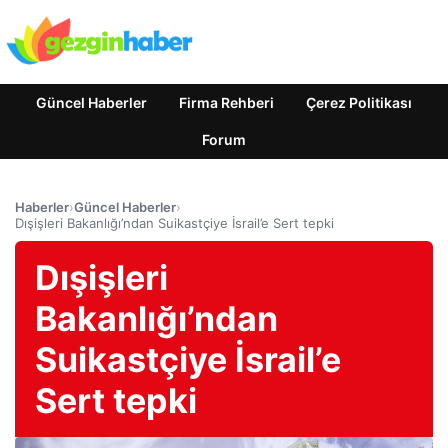
Güncel Haberler
Firma Rehberi
Çerez Politikası
Forum
Haberler
›
Güncel Haberler
›
Dışişleri Bakanlığı’ndan Suikastçiye İsrail’e Sert tepki
Dışişleri
Bakanlığı’ndan
Suikastçiye İsrail’e
Sert tepki