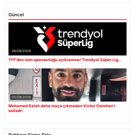
Güncel
06/08/2026
TFF’den isim sponsorluğu açıklaması! Trendyol Süper Lig…
05/08/2026
Mohamed Salah daha maça çıkmadan Victor Osimhen’i
solladı!
Rehbere Firma Ekle