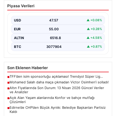
Mohamed Salah daha maça çıkmadan
Piyasa Verileri
Victor Osimhen’i solladı!
USD
47.57
▲ +0.08%
EUR
55.00
▲ +0.28%
ALTIN
6516.8
▲ +4.58%
BTC
3077904
▲ +0.87%
Son Eklenen Haberler
TFF’den isim sponsorluğu açıklaması! Trendyol Süper Lig…
■
Mohamed Salah daha maça çıkmadan Victor Osimhen’i solladı!
■
Altın Fiyatlarında Son Durum: 13 Nisan 2026 Güncel Veriler
■
ve Analizler
Açık Alan Yaşam alanlarında Konfor ve bahçe mutfağı
■
Çözümleri
Edirne’de CHP’den Büyük Ayrılık: Belediye Başkanları Partisiz
■
Kaldı