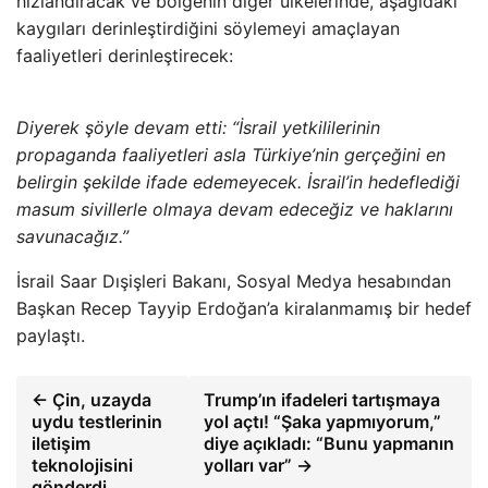
hızlandıracak ve bölgenin diğer ülkelerinde, aşağıdaki
kaygıları derinleştirdiğini söylemeyi amaçlayan
faaliyetleri derinleştirecek:
Diyerek şöyle devam etti: “İsrail yetkililerinin
propaganda faaliyetleri asla Türkiye’nin gerçeğini en
belirgin şekilde ifade edemeyecek. İsrail’in hedeflediği
masum sivillerle olmaya devam edeceğiz ve haklarını
savunacağız.”
İsrail Saar Dışişleri Bakanı, Sosyal Medya hesabından
Başkan Recep Tayyip Erdoğan’a kiralanmamış bir hedef
paylaştı.
← Çin, uzayda
Trump’ın ifadeleri tartışmaya
uydu testlerinin
yol açtı! “Şaka yapmıyorum,”
iletişim
diye açıkladı: “Bunu yapmanın
teknolojisini
yolları var” →
gönderdi