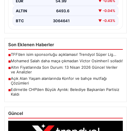
EUR
54.99
▼ -0.06%
ALTIN
6493.6
▼ -0.04%
BTC
3064641
▼ -0.43%
Son Eklenen Haberler
TFF’den isim sponsorluğu açıklaması! Trendyol Süper Lig…
■
Mohamed Salah daha maça çıkmadan Victor Osimhen’i solladı!
■
Altın Fiyatlarında Son Durum: 13 Nisan 2026 Güncel Veriler
■
ve Analizler
Açık Alan Yaşam alanlarında Konfor ve bahçe mutfağı
■
Çözümleri
Edirne’de CHP’den Büyük Ayrılık: Belediye Başkanları Partisiz
■
Kaldı
Güncel