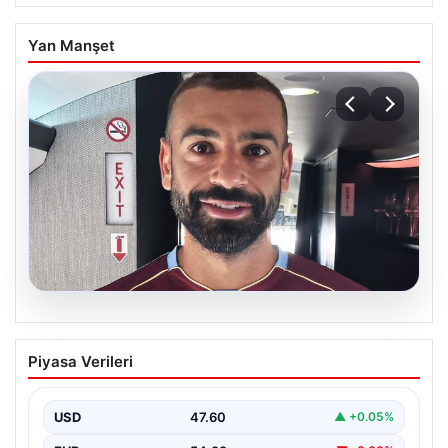
Yan Manşet
05.08.2026
Mohamed Salah daha maça çıkmadan
Piyasa Verileri
Victor Osimhen’i solladı!
USD
47.60
▲ +0.05%