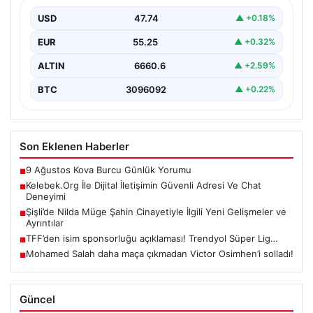
İnternet ortamında insanların güvenli bir tarzda iletişim
sağlaması büyük bir önem barındırmaktadır.
USD
47.74
▲ +0.18%
Günümüzde birçok…
EUR
55.25
▲ +0.32%
ALTIN
6660.6
▲ +2.59%
BTC
3096092
▲ +0.22%
Son Eklenen Haberler
9 Ağustos Kova Burcu Günlük Yorumu
■
Kelebek.Org İle Dijital İletişimin Güvenli Adresi Ve Chat
■
Deneyimi
Şişli’de Nilda Müge Şahin Cinayetiyle İlgili Yeni Gelişmeler ve
■
Ayrıntılar
TFF’den isim sponsorluğu açıklaması! Trendyol Süper Lig…
■
Mohamed Salah daha maça çıkmadan Victor Osimhen’i solladı!
■
Güncel