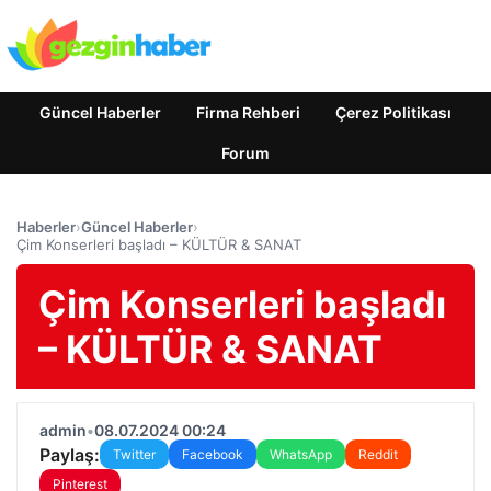
Güncel Haberler
Firma Rehberi
Çerez Politikası
Forum
Haberler
›
Güncel Haberler
›
Çim Konserleri başladı – KÜLTÜR & SANAT
Çim Konserleri başladı
– KÜLTÜR & SANAT
admin
•
08.07.2024 00:24
Paylaş:
Twitter
Facebook
WhatsApp
Reddit
Pinterest