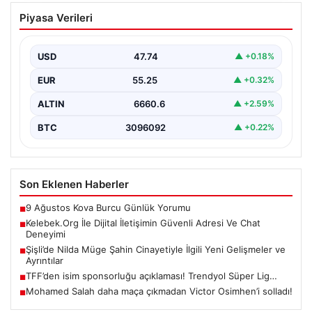
Kelebek.Org İle Dijital İletişimin Güvenli
Piyasa Verileri
Adresi Ve Chat Deneyimi
İnternet ortamında insanların güvenli bir tarzda iletişim
sağlaması büyük bir önem barındırmaktadır.
USD
47.74
▲ +0.18%
Günümüzde birçok…
EUR
55.25
▲ +0.32%
ALTIN
6660.6
▲ +2.59%
BTC
3096092
▲ +0.22%
Son Eklenen Haberler
9 Ağustos Kova Burcu Günlük Yorumu
■
Kelebek.Org İle Dijital İletişimin Güvenli Adresi Ve Chat
■
Deneyimi
Şişli’de Nilda Müge Şahin Cinayetiyle İlgili Yeni Gelişmeler ve
■
Ayrıntılar
TFF’den isim sponsorluğu açıklaması! Trendyol Süper Lig…
■
Mohamed Salah daha maça çıkmadan Victor Osimhen’i solladı!
■