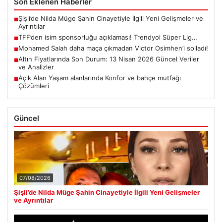
Son Eklenen Haberler
Şişli’de Nilda Müge Şahin Cinayetiyle İlgili Yeni Gelişmeler ve
■
Ayrıntılar
TFF’den isim sponsorluğu açıklaması! Trendyol Süper Lig…
■
Mohamed Salah daha maça çıkmadan Victor Osimhen’i solladı!
■
Altın Fiyatlarında Son Durum: 13 Nisan 2026 Güncel Veriler
■
ve Analizler
Açık Alan Yaşam alanlarında Konfor ve bahçe mutfağı
■
Çözümleri
Güncel
07/08/2026
Şişli’de Nilda Müge Şahin Cinayetiyle İlgili Yeni Gelişmeler
ve Ayrıntılar