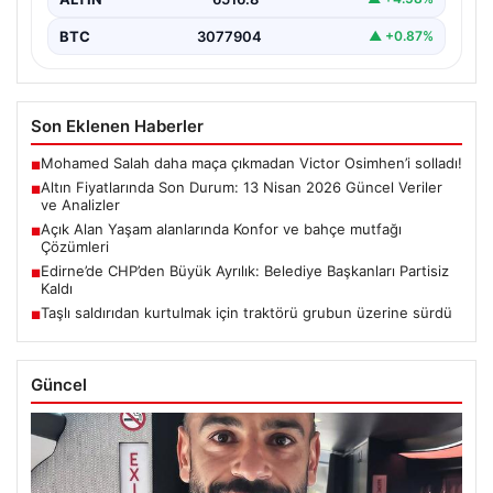
BTC
3077904
▲ +0.87%
Son Eklenen Haberler
Mohamed Salah daha maça çıkmadan Victor Osimhen’i solladı!
■
Altın Fiyatlarında Son Durum: 13 Nisan 2026 Güncel Veriler
■
ve Analizler
Açık Alan Yaşam alanlarında Konfor ve bahçe mutfağı
■
Çözümleri
Edirne’de CHP’den Büyük Ayrılık: Belediye Başkanları Partisiz
■
Kaldı
Taşlı saldırıdan kurtulmak için traktörü grubun üzerine sürdü
■
Güncel