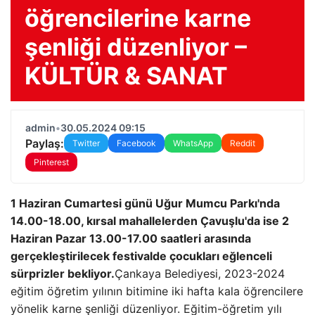
öğrencilerine karne
şenliği düzenliyor –
KÜLTÜR & SANAT
admin
•
30.05.2024 09:15
Paylaş:
Twitter
Facebook
WhatsApp
Reddit
Pinterest
1 Haziran Cumartesi günü Uğur Mumcu Parkı'nda
14.00-18.00, kırsal mahallelerden Çavuşlu'da ise 2
Haziran Pazar 13.00-17.00 saatleri arasında
gerçekleştirilecek festivalde çocukları eğlenceli
sürprizler bekliyor.
Çankaya Belediyesi, 2023-2024
eğitim öğretim yılının bitimine iki hafta kala öğrencilere
yönelik karne şenliği düzenliyor. Eğitim-öğretim yılı