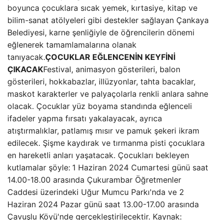
boyunca çocuklara sıcak yemek, kırtasiye, kitap ve
bilim-sanat atölyeleri gibi destekler sağlayan Çankaya
Belediyesi, karne şenliğiyle de öğrencilerin dönemi
eğlenerek tamamlamalarına olanak
tanıyacak.
ÇOCUKLAR EĞLENCENİN KEYFİNİ
ÇIKACAK
Festival, animasyon gösterileri, balon
gösterileri, hokkabazlar, illüzyonlar, tahta bacaklar,
maskot karakterler ve palyaçolarla renkli anlara sahne
olacak. Çocuklar yüz boyama standında eğlenceli
ifadeler yapma fırsatı yakalayacak, ayrıca
atıştırmalıklar, patlamış mısır ve pamuk şekeri ikram
edilecek. Şişme kaydırak ve tırmanma pisti çocuklara
en hareketli anları yaşatacak. Çocukları bekleyen
kutlamalar şöyle:
1 Haziran 2024 Cumartesi günü saat
14.00-18.00 arasında Çukurambar Öğretmenler
Caddesi üzerindeki Uğur Mumcu Parkı'nda ve 2
Haziran 2024 Pazar günü saat 13.00-17.00 arasında
Çavuşlu Köyü'nde gerçekleştirilecektir. Kaynak: