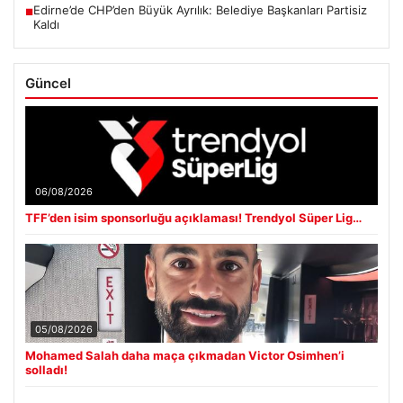
Edirne’de CHP’den Büyük Ayrılık: Belediye Başkanları Partisiz
■
Kaldı
Güncel
06/08/2026
TFF’den isim sponsorluğu açıklaması! Trendyol Süper Lig…
05/08/2026
Mohamed Salah daha maça çıkmadan Victor Osimhen’i
solladı!