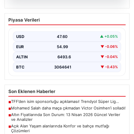
05.08.2026
Mohamed Salah daha maça çıkmadan
Piyasa Verileri
Victor Osimhen’i solladı!
USD
47.60
▲ +0.05%
EUR
54.99
▼ -0.06%
ALTIN
6493.6
▼ -0.04%
BTC
3064641
▼ -0.43%
Son Eklenen Haberler
TFF’den isim sponsorluğu açıklaması! Trendyol Süper Lig…
■
Mohamed Salah daha maça çıkmadan Victor Osimhen’i solladı!
■
Altın Fiyatlarında Son Durum: 13 Nisan 2026 Güncel Veriler
■
ve Analizler
Açık Alan Yaşam alanlarında Konfor ve bahçe mutfağı
■
Çözümleri