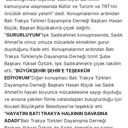
kamuoyuna ulaşmasında Kültür ve Turizm ve TRT’nin
öncülük etmesi yeterli” dedi. Konuşmalarının ardından
Batı Trakya Türkleri Dayanışma Derneği Başkanı Hasan
Küçük, Başkan Büyükakın’a çiçek dağıttı.
“GURURLUYUM”
Işık Sadıkahmet konuşmasında, Sadık
Ahmet’le omuz omuza mücadele etmekten gurur
duyduğunu ifade etti. Konuşmalarının ardından Batı
Trakya Türkleriyle Dayanışma Derneği İzmit Şube
Başkanı Yüksel Öztürk, Işık Sadıkahmet’e çiçek takdim
etti.
“BÜYÜKŞEHİR ŞEHİR’E TEŞEKKÜR
EDİYORUM”
Diğer konuşmacı Batı Trakya Türkleri
Dayanışma Derneği Başkanı Hasan Küçük ise Sadık
Ahmet’in hayatı boyunca mücadelesine saygı duyduğu
ve anısına çekilen filmle vatandaşları buluşturduğu için
Kocaeli Büyükşehir Belediyesi’ne teşekkür etti.
“HAYATINI BATI TRAKYA HALKININ DAVASINA
ADADI”
Batı Trakya Türkleri Dayanışma Derneği
Başkanı Yüksel Öztürk de Sadık Ahmet’in ne kadar