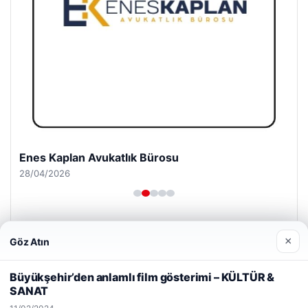
Enes Kaplan Avukatlık Bürosu
28/04/2026
×
Göz Atın
Web sitemizi nasıl kullandığınızı daha iyi anlayabilmek,
deneyiminizi kişiselleştirmek ve geliştirmek amacıyla çerezler
Büyükşehir’den anlamlı film gösterimi – KÜLTÜR &
kullanıyoruz.
Çerez Politikamız
© 2026 Gezgin Haber – Güncel Haberler
SANAT
Reddet
Kabul Et