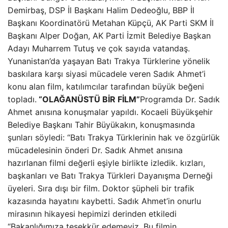
Demirbaş, DSP İl Başkanı Halim Dedeoğlu, BBP İl
Başkanı Koordinatörü Metahan Küpçü, AK Parti SKM İl
Başkanı Alper Doğan, AK Parti İzmit Belediye Başkan
Adayı Muharrem Tutuş ve çok sayıda vatandaş.
Yunanistan’da yaşayan Batı Trakya Türklerine yönelik
baskılara karşı siyasi mücadele veren Sadık Ahmet’i
konu alan film, katılımcılar tarafından büyük beğeni
topladı.
“OLAĞANÜSTÜ BİR FİLM”
Programda Dr. Sadık
Ahmet anısına konuşmalar yapıldı. Kocaeli Büyükşehir
Belediye Başkanı Tahir Büyükakın, konuşmasında
şunları söyledi: “Batı Trakya Türklerinin hak ve özgürlük
mücadelesinin önderi Dr. Sadık Ahmet anısına
hazırlanan filmi değerli eşiyle birlikte izledik. kızları,
başkanları ve Batı Trakya Türkleri Dayanışma Derneği
üyeleri. Sıra dışı bir film. Doktor şüpheli bir trafik
kazasında hayatını kaybetti. Sadık Ahmet’in onurlu
mirasının hikayesi hepimizi derinden etkiledi
“Bakanlığımıza teşekkür edemeyiz. Bu filmin