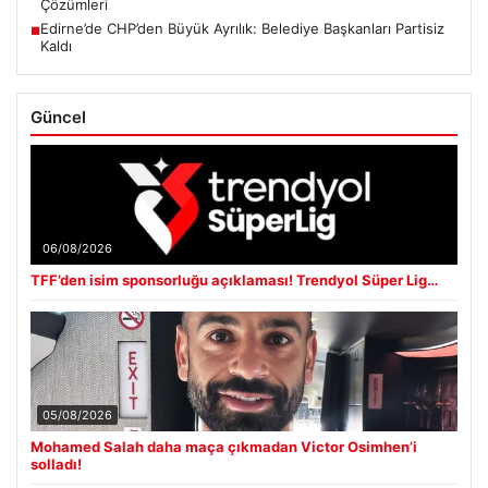
Çözümleri
Edirne’de CHP’den Büyük Ayrılık: Belediye Başkanları Partisiz
■
Kaldı
Güncel
06/08/2026
TFF’den isim sponsorluğu açıklaması! Trendyol Süper Lig…
05/08/2026
Mohamed Salah daha maça çıkmadan Victor Osimhen’i
solladı!