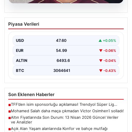
05.08.2026
Mohamed Salah daha maça çıkmadan
Piyasa Verileri
Victor Osimhen’i solladı!
USD
47.60
▲ +0.05%
EUR
54.99
▼ -0.06%
ALTIN
6493.6
▼ -0.04%
BTC
3064641
▼ -0.43%
Son Eklenen Haberler
TFF’den isim sponsorluğu açıklaması! Trendyol Süper Lig…
■
Mohamed Salah daha maça çıkmadan Victor Osimhen’i solladı!
■
Altın Fiyatlarında Son Durum: 13 Nisan 2026 Güncel Veriler
■
ve Analizler
Açık Alan Yaşam alanlarında Konfor ve bahçe mutfağı
■