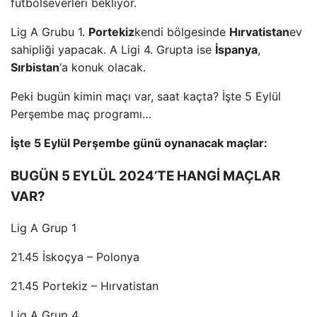
futbolseverleri bekliyor.
Lig A Grubu 1.
Portekiz
kendi bölgesinde
Hırvatistan
ev
sahipliği yapacak. A Ligi 4. Grupta ise
İspanya
,
Sırbistan
‘a konuk olacak.
Peki bugün kimin maçı var, saat kaçta? İşte 5 Eylül
Perşembe maç programı…
İşte 5 Eylül Perşembe günü oynanacak maçlar:
BUGÜN 5 EYLÜL 2024’TE HANGİ MAÇLAR
VAR?
Lig A Grup 1
21.45 İskoçya – Polonya
21.45 Portekiz – Hırvatistan
Lig A Grup 4