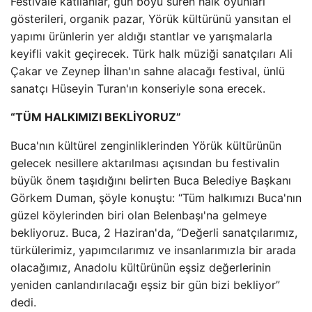
Festivale katılanlar, gün boyu süren halk oyunları
gösterileri, organik pazar, Yörük kültürünü yansıtan el
yapımı ürünlerin yer aldığı stantlar ve yarışmalarla
keyifli vakit geçirecek. Türk halk müziği sanatçıları Ali
Çakar ve Zeynep İlhan'ın sahne alacağı festival, ünlü
sanatçı Hüseyin Turan'ın konseriyle sona erecek.
“TÜM HALKIMIZI BEKLİYORUZ”
Buca'nın kültürel zenginliklerinden Yörük kültürünün
gelecek nesillere aktarılması açısından bu festivalin
büyük önem taşıdığını belirten Buca Belediye Başkanı
Görkem Duman, şöyle konuştu: “Tüm halkımızı Buca'nın
güzel köylerinden biri olan Belenbaşı'na gelmeye
bekliyoruz. Buca, 2 Haziran'da, “Değerli sanatçılarımız,
türkülerimiz, yapımcılarımız ve insanlarımızla bir arada
olacağımız, Anadolu kültürünün eşsiz değerlerinin
yeniden canlandırılacağı eşsiz bir gün bizi bekliyor”
dedi.