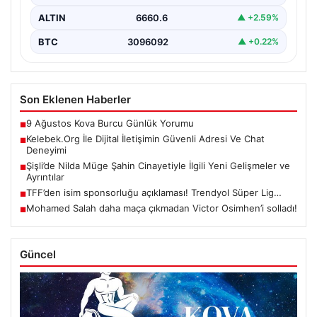
ALTIN
6660.6
▲ +2.59%
BTC
3096092
▲ +0.22%
Son Eklenen Haberler
9 Ağustos Kova Burcu Günlük Yorumu
■
Kelebek.Org İle Dijital İletişimin Güvenli Adresi Ve Chat
■
Deneyimi
Şişli’de Nilda Müge Şahin Cinayetiyle İlgili Yeni Gelişmeler ve
■
Ayrıntılar
TFF’den isim sponsorluğu açıklaması! Trendyol Süper Lig…
■
Mohamed Salah daha maça çıkmadan Victor Osimhen’i solladı!
■
Güncel