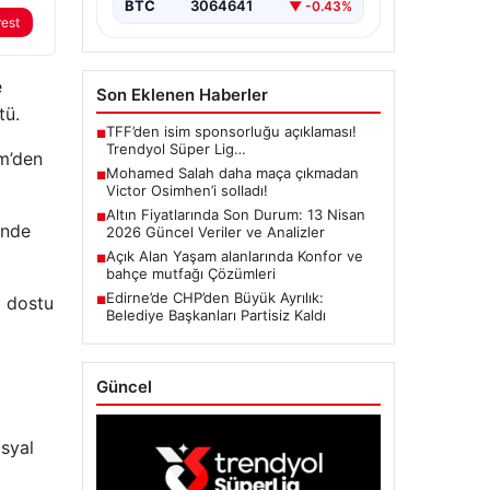
BTC
3064641
▼ -0.43%
rest
e
Son Eklenen Haberler
tü.
TFF’den isim sponsorluğu açıklaması!
■
Trendyol Süper Lig…
im’den
Mohamed Salah daha maça çıkmadan
■
Victor Osimhen’i solladı!
Altın Fiyatlarında Son Durum: 13 Nisan
■
inde
2026 Güncel Veriler ve Analizler
Açık Alan Yaşam alanlarında Konfor ve
■
bahçe mutfağı Çözümleri
Edirne’de CHP’den Büyük Ayrılık:
o dostu
■
Belediye Başkanları Partisiz Kaldı
Güncel
syal