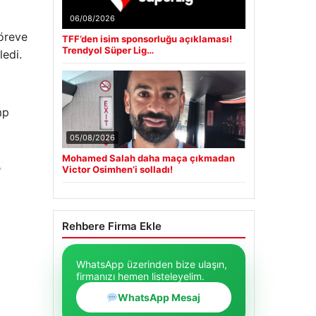
06/08/2026
göreve
TFF’den isim sponsorluğu açıklaması!
Trendyol Süper Lig…
edi.
mp
05/08/2026
Mohamed Salah daha maça çıkmadan
Victor Osimhen’i solladı!
Rehbere Firma Ekle
WhatsApp üzerinden bize ulaşın,
firmanızı hemen listeleyelim.
WhatsApp Mesaj