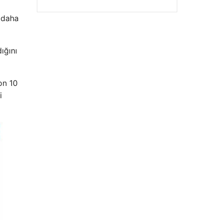
 daha
ığını
on 10
i