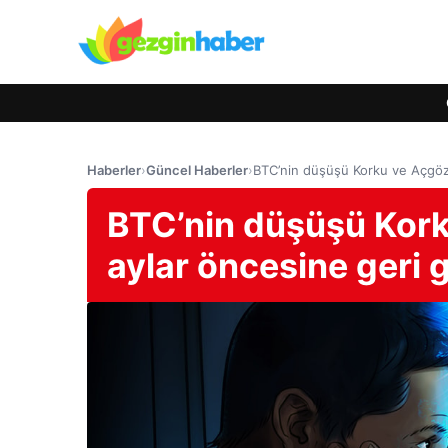
Haberler
›
Güncel Haberler
›
BTC’nin düşüşü Korku ve Açgözl
BTC’nin düşüşü Kork
aylar öncesine geri g