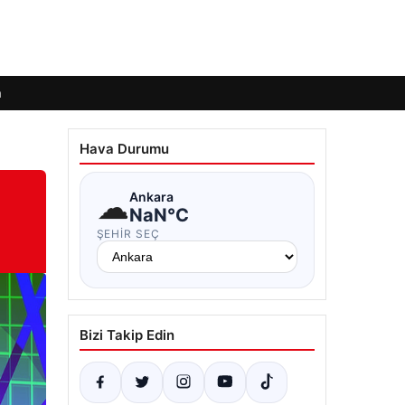
m
Hava Durumu
☁
Ankara
NaN°C
ŞEHIR SEÇ
Bizi Takip Edin