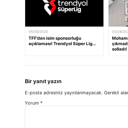
06/08/2026
05/08/20
TFF’den isim sponsorluğu
Mohame
açıklaması! Trendyol Süper Lig…
çıkmada
solladı!
Bir yanıt yazın
E-posta adresiniz yayınlanmayacak.
Gerekli ala
Yorum
*