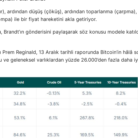
r), ardından düşüş (çöküş), ardından toparlanma (çarpma),
a) ile bir fiyat hareketini akla getiriyor.
 Brandt’ın gönderisini paylaşarak söz konusu modele katıld
rem Reginald, 13 Aralık tarihli raporunda Bitcoin’in hâlâ s
u ve geleneksel varlıklardan yüzde 26.000’den fazla daha iy