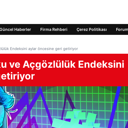
Güncel Haberler
Firma Rehberi
Çerez Politikası
Foru
ülük Endeksini aylar öncesine geri getiriyor
u ve Açgözlülük Endeksini
etiriyor