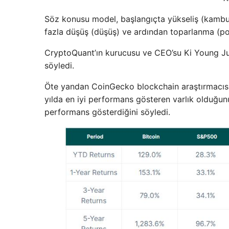
Söz konusu model, başlangıçta yükseliş (kambu
fazla düşüş (düşüş) ve ardından toparlanma (pomp
CryptoQuant’ın kurucusu ve CEO’su Ki Young Ju,
söyledi.
Öte yandan CoinGecko blockchain araştırmacısı P
yılda en iyi performans gösteren varlık olduğun
performans gösterdiğini söyledi.