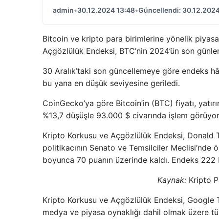
admin
•
30.12.2024 13:48
•
Güncellendi: 30.12.2024
Bitcoin ve kripto para birimlerine yönelik piyas
Açgözlülük Endeksi, BTC’nin 2024’ün son günle
30 Aralık’taki son güncellemeye göre endeks hâl
bu yana en düşük seviyesine geriledi.
CoinGecko’ya göre Bitcoin’in (BTC) fiyatı, yatırı
%13,7 düşüşle 93.000 $ civarında işlem görüyor
Kripto Korkusu ve Açgözlülük Endeksi, Donald 
politikacının Senato ve Temsilciler Meclisi’nde
boyunca 70 puanın üzerinde kaldı. Endeks 222 K
Kaynak:
Kripto 
Kripto Korkusu ve Açgözlülük Endeksi, Google T
medya ve piyasa oynaklığı dahil olmak üzere tüc