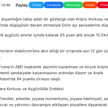
Paylaş:
 13:48
Twitter
Facebook
WhatsApp
Reddit
Pinte
a duyarlılığını takip eden bir gösterge olan Kripto Korkusu v
rinde düşüşünün devam etmesiyle Ekim ayı seviyelerine düş
â açgözlü sınırlar içinde kalarak 65 puan aldı ancak 15 Ek
mcıların stabilcoin’lere akın ettiği bir ortamda son 12 gün iç
.
Trump’ın ABD başkanlık seçimini kazanması ve birçok kript
 önemli sandalyeler kazanmasının ardından Kasım ve Aralık
asım’da 94 puanla zirveye ulaştı.
Para Korkusu ve Açgözlülük Endeksi
rendler, anketler, piyasa momentumu, piyasa hakimiyeti, so
car ve yatırımcı davranışını etkileyen sinyallere dayanarak