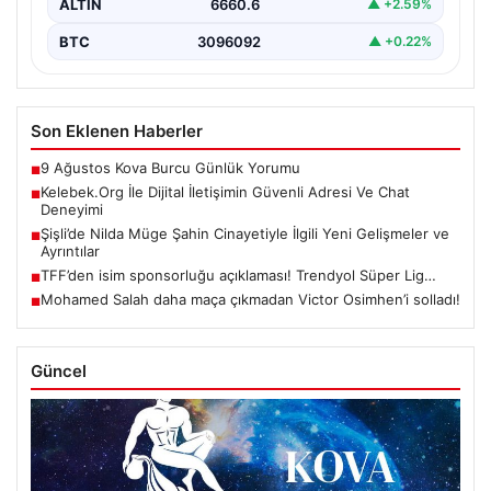
ALTIN
6660.6
▲ +2.59%
BTC
3096092
▲ +0.22%
Son Eklenen Haberler
9 Ağustos Kova Burcu Günlük Yorumu
■
Kelebek.Org İle Dijital İletişimin Güvenli Adresi Ve Chat
■
Deneyimi
Şişli’de Nilda Müge Şahin Cinayetiyle İlgili Yeni Gelişmeler ve
■
Ayrıntılar
TFF’den isim sponsorluğu açıklaması! Trendyol Süper Lig…
■
Mohamed Salah daha maça çıkmadan Victor Osimhen’i solladı!
■
Güncel