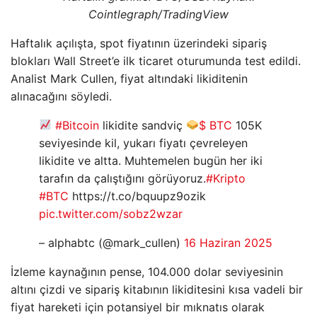
Cointlegraph/TradingView
Haftalık açılışta, spot fiyatının üzerindeki sipariş
blokları Wall Street’e ilk ticaret oturumunda test edildi.
Analist Mark Cullen, fiyat altındaki likiditenin
alınacağını söyledi.
#Bitcoin
likidite sandviç
$ BTC
105K
seviyesinde kil, yukarı fiyatı çevreleyen
likidite ve altta. Muhtemelen bugün her iki
tarafın da çalıştığını görüyoruz.
#Kripto
#BTC
https://t.co/bquupz9ozik
pic.twitter.com/sobz2wzar
– alphabtc (@mark_cullen)
16 Haziran 2025
İzleme kaynağının pense, 104.000 dolar seviyesinin
altını çizdi ve sipariş kitabının likiditesini kısa vadeli bir
fiyat hareketi için potansiyel bir mıknatıs olarak