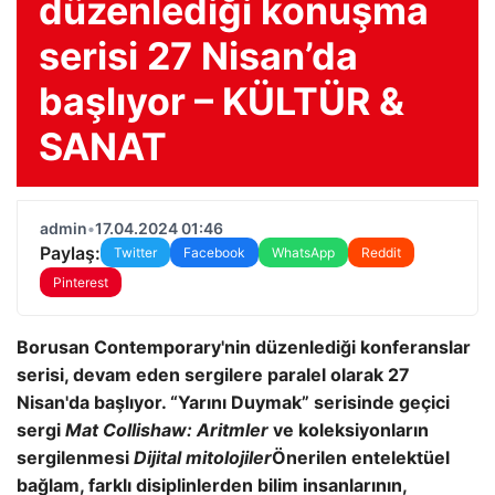
düzenlediği konuşma
serisi 27 Nisan’da
başlıyor – KÜLTÜR &
SANAT
admin
•
17.04.2024 01:46
Paylaş:
Twitter
Facebook
WhatsApp
Reddit
Pinterest
Borusan Contemporary'nin düzenlediği konferanslar
serisi, devam eden sergilere paralel olarak 27
Nisan'da başlıyor.
“Yarını Duymak” serisinde geçici
sergi
Mat Collishaw: Aritmler
ve koleksiyonların
sergilenmesi
Dijital mitolojiler
Önerilen entelektüel
bağlam, farklı disiplinlerden bilim insanlarının,