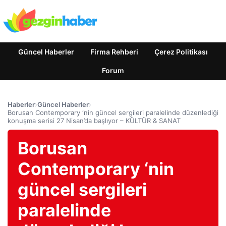
Güncel Haberler
Firma Rehberi
Çerez Politikası
Forum
Haberler
›
Güncel Haberler
›
Borusan Contemporary ‘nin güncel sergileri paralelinde düzenlediği
konuşma serisi 27 Nisan’da başlıyor – KÜLTÜR & SANAT
Borusan
Contemporary ‘nin
güncel sergileri
paralelinde