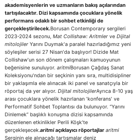
akademisyenlerin ve uzmanların bakış açılarından
tartışılacaktır. Dizi kapsamında çocuklara yönelik
performans odaklı bir sohbet etkinliği de
gerçekleştirilecek.
Borusan Contemporary sergileri
2023-2024 sezonu,
Mat Collishaw: Aritmler
ve
Dijital
mitolojiler
Yarını Duymak'a paralel hazırladığımız yeni
söyleşiler serisi 27 Nisan'da başlıyor! Dizide Mat
Collishaw'un son dönem çalışmaları kamuoyunun
beğenisine sunuluyor.
aritmi
Borusan Çağdaş Sanat
Koleksiyonu'ndan bir seçkinin yanı sıra, multidisipliner
bir yaklaşımla ele alınacak iki panel ve sanatçıyla bir
röportaj da yer alıyor.
Dijital mitolojiler
Ayrıca 8-10 yaş
arası çocuklara yönelik hazırlanan 'konferans' ve
Performatif Sohbet Toplantısı da bulunuyor. “Yarını
Dinlemek” başlıklı konuşma dizisi kapsamında
düzenlenen etkinlikler Perili Köşk'te
gerçekleşecek.
aritmi
açıklayıcı röportajlar
aritmi
Serginin ele alınacağı tartışmalar deniz