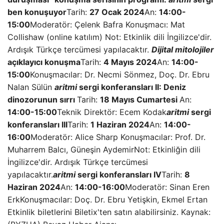
ben konuşuyor
Tarih:
27 Ocak 2024
An:
14:00-
15:00
Moderatör: Çelenk Bafra Konuşmacı: Mat
Collishaw (online katılım) Not: Etkinlik dili İngilizce'dir.
Ardışık Türkçe tercümesi yapılacaktır.
Dijital mitolojiler
açıklayıcı konuşma
Tarih:
4 Mayıs 2024
An:
14:00-
15:00
Konuşmacılar: Dr. Necmi Sönmez, Doç. Dr. Ebru
Nalan Sülün
aritmi
sergi konferansları II: Deniz
dinozorunun sırrı
Tarih:
18 Mayıs Cumartesi
An:
14:00-15:00
Teknik Direktör: Ecem Kodak
aritmi
sergi
konferansları III
Tarih:
1 Haziran 2024
An:
14:00-
16:00
Moderatör: Alice Sharp Konuşmacılar: Prof. Dr.
Muharrem Balcı, Güneşin AydemirNot: Etkinliğin dili
İngilizce'dir. Ardışık Türkçe tercümesi
yapılacaktır.
aritmi
sergi konferansları IV
Tarih:
8
Haziran 2024
An:
14:00-16:00
Moderatör: Sinan Eren
ErkKonuşmacılar: Doç. Dr. Ebru Yetişkin, Ekmel Ertan
Etkinlik biletlerini Biletix'ten satın alabilirsiniz. Kaynak: