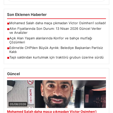
Son Eklenen Haberler
Mohamed Salah daha maça çıkmadan Victor Osimhen’i solladı!
■
Altın Fiyatlarında Son Durum: 13 Nisan 2026 Güncel Veriler
■
ve Analizler
Açık Alan Yaşam alanlarında Konfor ve bahçe mutfağı
■
Çözümleri
Edirne’de CHP’den Büyük Ayrılık: Belediye Başkanları Partisiz
■
Kaldı
Taşlı saldırıdan kurtulmak için traktörü grubun üzerine sürdü
■
Güncel
05/08/2026
Mohamed Salah daha maça çıkmadan Victor Osimhen’i