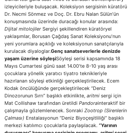
izleyicileriyle buluşacak. Koleksiyon sergisinin küratörü
Dr. Necmi Sönmez ve Doç. Dr. Ebru Nalan Sülün'ün
konuşmasında üzerinde duracağı konular arasında:
Dijital mitolojiler
Sergiyi şekillendiren küratöryel
yaklaşımlar, Borusan Çağdaş Sanat Koleksiyonu'nun
yeni yorumlara açıklığı ve koleksiyonun sanatçılarıyla
kurulacak diyaloglar.
Genç sanatseverlerle denizde
yaşam üzerine söyleşi
Söyleşi serisi kapsamında 18
Mayıs Cumartesi günü saat 14.00'te 8-10 yaş arası
çocuklara yönelik yaratıcı tiyatro teknikleriyle
hazırlanan söyleşi etkinliği gerçekleştirilecek. Ecem
Kodak öncülüğünde gerçekleştirilecek “Deniz
Dinozorunun Sırrı” başlıklı etkinlikte,
aritmi
sergi için
Mat Collishaw tarafından üretildi
Pandora
interaktif bir
çalışmayla gözlemlenecek. Sonraki
Zootrop (Sirenlerin
Çalması)
Enstalasyonun “Deniz Biyoçeşitliliği” başlıklı
merkezi katılımcı çocuklarla paylaşılacak.
“Yarının
duruşması” konuşma serisinin programı.
aritmi
sergi