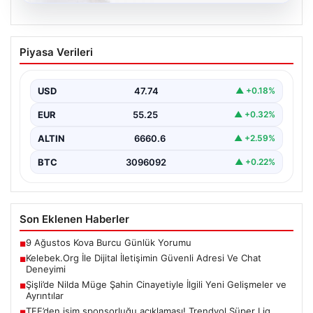
08.08.2026
Kelebek.Org İle Dijital İletişimin Güvenli
Piyasa Verileri
Adresi Ve Chat Deneyimi
İnternet ortamında insanların güvenli bir tarzda iletişim
sağlaması büyük bir önem barındırmaktadır.
USD
47.74
▲ +0.18%
Günümüzde birçok…
EUR
55.25
▲ +0.32%
ALTIN
6660.6
▲ +2.59%
BTC
3096092
▲ +0.22%
Son Eklenen Haberler
9 Ağustos Kova Burcu Günlük Yorumu
■
Kelebek.Org İle Dijital İletişimin Güvenli Adresi Ve Chat
■
Deneyimi
Şişli’de Nilda Müge Şahin Cinayetiyle İlgili Yeni Gelişmeler ve
■
Ayrıntılar
TFF’den isim sponsorluğu açıklaması! Trendyol Süper Lig…
■