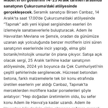
Mabet’in ön gösterimi 14-25 Aralık tarihleri ​​arasında
sanatçının Çukurcuma’daki atölyesinde
gerçekleşecek.
Seramik sanatçısı Birsen Canbaz, 14
Aralık’ta saat 17.00’de Çukurcuma’daki atölyesinde
“Tapınak” adlı yeni kişisel sergisinden eserleri ön
izlemeyle sanatseverlerle buluşturacak. Adem ile
Havva’dan Mevlana ve Şems’e, oradan da günümüze
uzanan aşk yolculuğunda benzer motiflerin izini süren
sanatçının eserlerinde incir yaprağı, elma gibi
botanik/mitolojik unsurlar ön plana çıkıyor. Satışa açık
olacak sergi, 25 Aralık tarihine kadar sanatçının
atölyesinde, 2024 yılı boyunca da Çek Cumhuriyeti’nin
çeşitli şehirlerinde sergilenecek. Hücresel betondan
betona, farklı malzemelerle tek bir konu etrafında
üretilen eserlerin yer aldığı Canbaz, Tapınak’ta
merceklerden motiflere kadar porselenleri şöyle
anlatıyor: “Hep doğadan üretimlerim oldu, bu sefer
konu Adem ile Havva’ya kadar uzandı. Adem ile