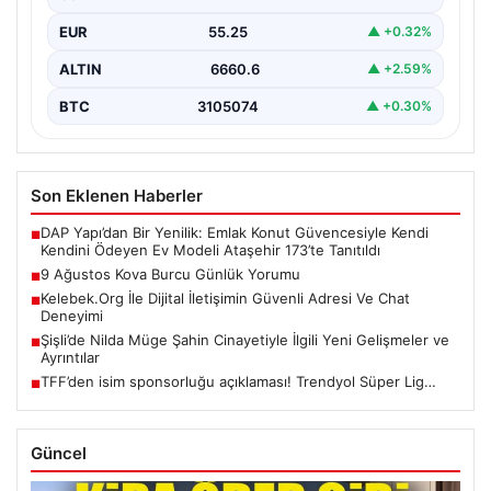
EUR
55.25
▲ +0.32%
ALTIN
6660.6
▲ +2.59%
BTC
3105074
▲ +0.30%
Son Eklenen Haberler
DAP Yapı’dan Bir Yenilik: Emlak Konut Güvencesiyle Kendi
■
Kendini Ödeyen Ev Modeli Ataşehir 173’te Tanıtıldı
9 Ağustos Kova Burcu Günlük Yorumu
■
Kelebek.Org İle Dijital İletişimin Güvenli Adresi Ve Chat
■
Deneyimi
Şişli’de Nilda Müge Şahin Cinayetiyle İlgili Yeni Gelişmeler ve
■
Ayrıntılar
TFF’den isim sponsorluğu açıklaması! Trendyol Süper Lig…
■
Güncel