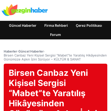
Güncel Haberler
Firma Rehberi
Çerez Politikası
Forum
Haberler
›
Güncel Haberler
›
Birsen Canbaz Yeni Kişisel Sergisi “Mabet”te Yaratılış Hikâyesinden
Günümüze Aşkın İzini Sürüyor – KÜLTÜR & SANAT
Birsen Canbaz Yeni
Kişisel Sergisi
“Mabet”te Yaratılış
Hikâyesinden