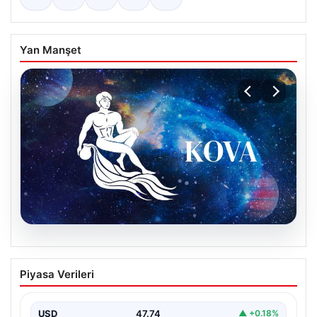
Yan Manşet
08.08.2026
9 Ağustos Kova Burcu Günlük Yorumu
Piyasa Verileri
Kova burcu için bugün hareketli ve sürprizlere açık bir
gün olabilir. Özellikle sosyal çevrenizde…
USD
47.74
▲ +0.18%