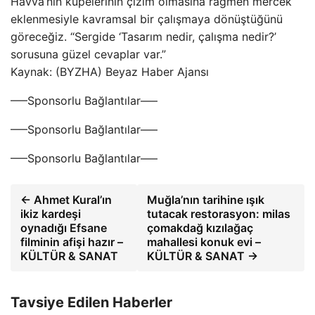
Havva’nın küpelerinin çizim olmasına rağmen mercek
eklenmesiyle kavramsal bir çalışmaya dönüştüğünü
göreceğiz. “Sergide ‘Tasarım nedir, çalışma nedir?’
sorusuna güzel cevaplar var.”
Kaynak: (BYZHA) Beyaz Haber Ajansı
—–Sponsorlu Bağlantılar—–
—–Sponsorlu Bağlantılar—–
—–Sponsorlu Bağlantılar—–
← Ahmet Kural’ın
Muğla’nın tarihine ışık
ikiz kardeşi
tutacak restorasyon: milas
oynadığı Efsane
çomakdağ kızılağaç
filminin afişi hazır –
mahallesi konuk evi –
KÜLTÜR & SANAT
KÜLTÜR & SANAT →
Tavsiye Edilen Haberler