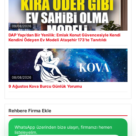
09/08/2026
DAP Yapı’dan Bir Yenilik: Emlak Konut Güvencesiyle Kendi
Kendini Ödeyen Ev Modeli Ataşehir 173’te Tanıtıldı
08/08/2026
9 Ağustos Kova Burcu Günlük Yorumu
Rehbere Firma Ekle
WhatsApp üzerinden bize ulaşın, firmanızı hemen
listeleyelim.