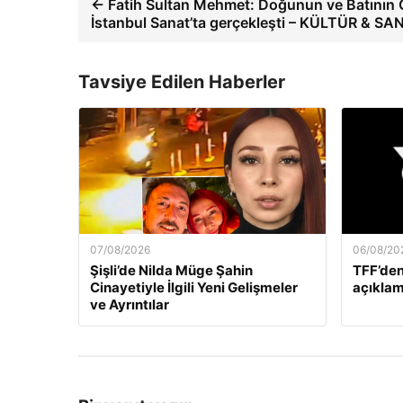
← Fatih Sultan Mehmet: Doğunun ve Batının Öt
İstanbul Sanat’ta gerçekleşti – KÜLTÜR & SA
Tavsiye Edilen Haberler
07/08/2026
06/08/20
Şişli’de Nilda Müge Şahin
TFF’den
Cinayetiyle İlgili Yeni Gelişmeler
açıklam
ve Ayrıntılar