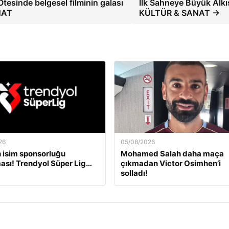
esinde belgesel filminin galası
İlk Sahneye Büyük Alkı
NAT
KÜLTÜR & SANAT →
26
05/08/2026
 isim sponsorluğu
Mohamed Salah daha maça
ası! Trendyol Süper Lig…
çıkmadan Victor Osimhen’i
solladı!