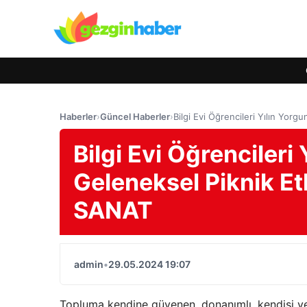
Haberler
›
Güncel Haberler
›
Bilgi Evi Öğrencileri Yılın Yor
Bilgi Evi Öğrencileri
Geleneksel Piknik Etk
SANAT
admin
•
29.05.2024 19:07
Topluma kendine güvenen, donanımlı, kendisi ve 