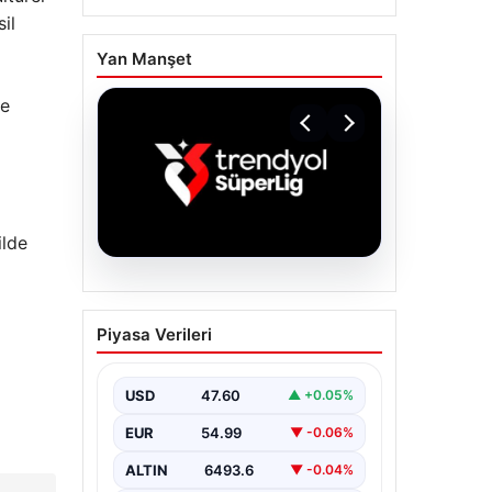
il
Yan Manşet
ve
ilde
06.08.2026
TFF’den isim
Piyasa Verileri
sponsorluğu açıklaması!
Trendyol Süper Lig…
USD
47.60
▲ +0.05%
EUR
54.99
▼ -0.06%
ALTIN
6493.6
▼ -0.04%