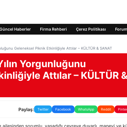
Güncel Haberler
Firma Rehberi
Çerez Politikası
Foru
gunluğunu Geleneksel Piknik Etkinliğiyle Attılar – KÜLTÜR & SANAT
 Yılın Yorgunluğunu
inliğiyle Attılar – KÜLTÜR 
Paylaş:
Twitter
Facebook
WhatsApp
Reddit
Pinte
ailesinden sorumlu, yaşadığı çevreye duyarlı, manevi ve kü