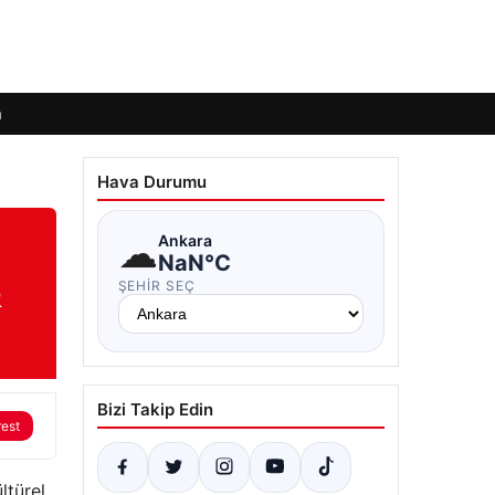
m
Hava Durumu
☁
Ankara
NaN°C
&
ŞEHIR SEÇ
Bizi Takip Edin
rest
ltürel