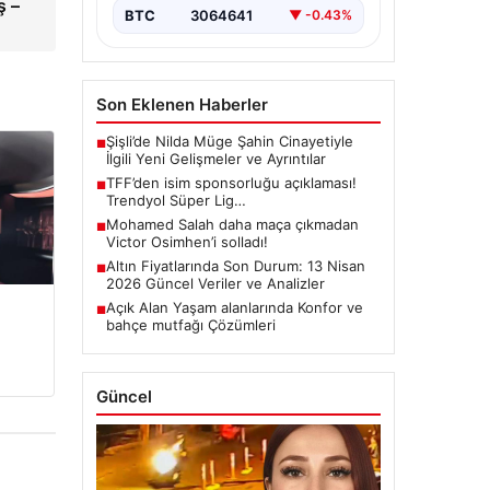
ş –
BTC
3064641
▼ -0.43%
Son Eklenen Haberler
Şişli’de Nilda Müge Şahin Cinayetiyle
■
İlgili Yeni Gelişmeler ve Ayrıntılar
TFF’den isim sponsorluğu açıklaması!
■
Trendyol Süper Lig…
Mohamed Salah daha maça çıkmadan
■
Victor Osimhen’i solladı!
Altın Fiyatlarında Son Durum: 13 Nisan
■
2026 Güncel Veriler ve Analizler
Açık Alan Yaşam alanlarında Konfor ve
■
bahçe mutfağı Çözümleri
Güncel