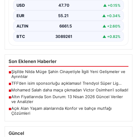
USD
47.70
▲ +0.15%
EUR
55.21
▲ +0.34%
ALTIN
6661.5
▲ +2.60%
BTC
3089261
▲ +0.82%
Son Eklenen Haberler
Şişli’de Nilda Müge Şahin Cinayetiyle İlgili Yeni Gelişmeler ve
■
Ayrıntılar
TFF’den isim sponsorluğu açıklaması! Trendyol Süper Lig…
■
Mohamed Salah daha maça çıkmadan Victor Osimhen’i solladı!
■
Altın Fiyatlarında Son Durum: 13 Nisan 2026 Güncel Veriler
■
ve Analizler
Açık Alan Yaşam alanlarında Konfor ve bahçe mutfağı
■
Çözümleri
Güncel