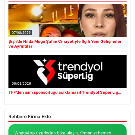
07/08/2026
Şişli’de Nilda Müge Şahin Cinayetiyle İlgili Yeni Gelişmeler
ve Ayrıntılar
06/08/2026
TFF’den isim sponsorluğu açıklaması! Trendyol Süper Lig…
Rehbere Firma Ekle
WhatsApp üzerinden bize ulaşın, firmanızı hemen