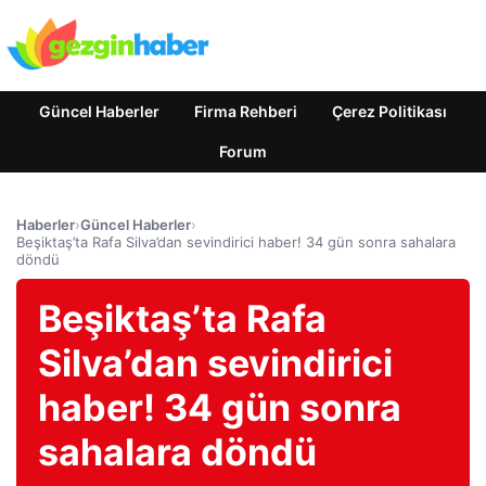
Güncel Haberler
Firma Rehberi
Çerez Politikası
Forum
Haberler
›
Güncel Haberler
›
Beşiktaş’ta Rafa Silva’dan sevindirici haber! 34 gün sonra sahalara
döndü
Beşiktaş’ta Rafa
Silva’dan sevindirici
haber! 34 gün sonra
sahalara döndü