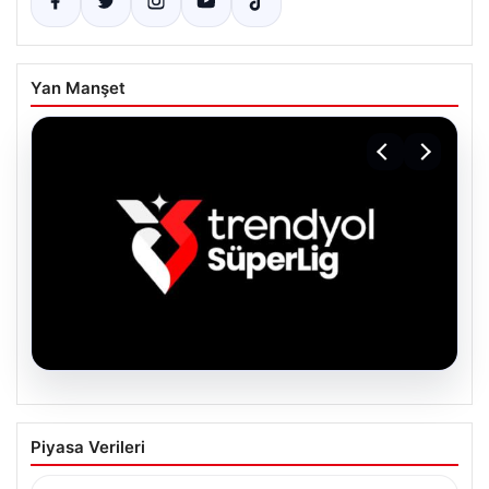
Yan Manşet
06.08.2026
TFF’den isim sponsorluğu açıklaması!
Piyasa Verileri
Trendyol Süper Lig…