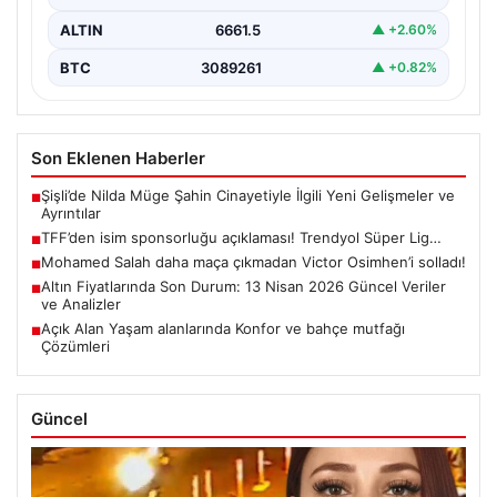
ALTIN
6661.5
▲ +2.60%
BTC
3089261
▲ +0.82%
Son Eklenen Haberler
Şişli’de Nilda Müge Şahin Cinayetiyle İlgili Yeni Gelişmeler ve
■
Ayrıntılar
TFF’den isim sponsorluğu açıklaması! Trendyol Süper Lig…
■
Mohamed Salah daha maça çıkmadan Victor Osimhen’i solladı!
■
Altın Fiyatlarında Son Durum: 13 Nisan 2026 Güncel Veriler
■
ve Analizler
Açık Alan Yaşam alanlarında Konfor ve bahçe mutfağı
■
Çözümleri
Güncel