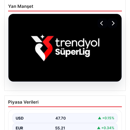
Yan Manşet
06.08.2026
TFF’den isim sponsorluğu açıklaması!
Piyasa Verileri
Trendyol Süper Lig…
USD
47.70
▲ +0.15%
EUR
55.21
▲ +0.34%