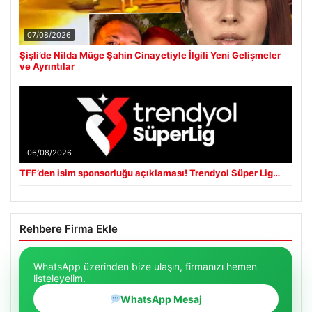
07/08/2026
Şişli’de Nilda Müge Şahin Cinayetiyle İlgili Yeni Gelişmeler
ve Ayrıntılar
06/08/2026
TFF’den isim sponsorluğu açıklaması! Trendyol Süper Lig…
Rehbere Firma Ekle
WhatsApp üzerinden bize ulaşın, firmanızı hemen
listeleyelim.
WhatsApp Mesaj