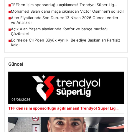
TFF’den isim sponsorluğu açıklaması! Trendyol Süper Lig…
■
Mohamed Salah daha maça çıkmadan Victor Osimhen’i solladı!
■
Altın Fiyatlarında Son Durum: 13 Nisan 2026 Güncel Veriler
■
ve Analizler
Açık Alan Yaşam alanlarında Konfor ve bahçe mutfağı
■
Çözümleri
Edirne’de CHP’den Büyük Ayrılık: Belediye Başkanları Partisiz
■
Kaldı
Güncel
06/08/2026
TFF’den isim sponsorluğu açıklaması! Trendyol Süper Lig…