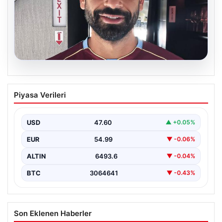
05.08.2026
Mohamed Salah daha maça çıkmadan
Piyasa Verileri
Victor Osimhen’i solladı!
USD
47.60
▲ +0.05%
EUR
54.99
▼ -0.06%
ALTIN
6493.6
▼ -0.04%
BTC
3064641
▼ -0.43%
Son Eklenen Haberler