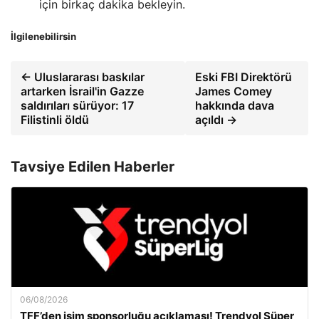
için birkaç dakika bekleyin.
İlgilenebilirsin
← Uluslararası baskılar
Eski FBI Direktörü
artarken İsrail'in Gazze
James Comey
saldırıları sürüyor: 17
hakkında dava
Filistinli öldü
açıldı →
Tavsiye Edilen Haberler
06/08/2026
TFF’den isim sponsorluğu açıklaması! Trendyol Süper