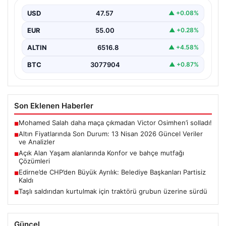
Altın piyasalarında 13 Nisan 2026 itibarıyla yaşanan
gelişmeler yatırımcıların gündeminde önemli yer
USD
47.57
▲ +0.08%
tutuyor. ABD…
EUR
55.00
▲ +0.28%
ALTIN
6516.8
▲ +4.58%
BTC
3077904
▲ +0.87%
Son Eklenen Haberler
Mohamed Salah daha maça çıkmadan Victor Osimhen’i solladı!
■
Altın Fiyatlarında Son Durum: 13 Nisan 2026 Güncel Veriler
■
ve Analizler
Açık Alan Yaşam alanlarında Konfor ve bahçe mutfağı
■
Çözümleri
Edirne’de CHP’den Büyük Ayrılık: Belediye Başkanları Partisiz
■
Kaldı
Taşlı saldırıdan kurtulmak için traktörü grubun üzerine sürdü
■
Güncel