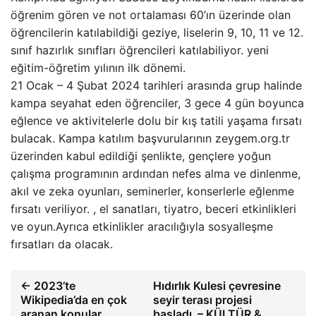
öğrenim gören ve not ortalaması 60’ın üzerinde olan
öğrencilerin katılabildiği geziye, liselerin 9, 10, 11 ve 12.
sınıf hazırlık sınıfları öğrencileri katılabiliyor. yeni
eğitim-öğretim yılının ilk dönemi.
21 Ocak – 4 Şubat 2024 tarihleri ​​arasında grup halinde
kampa seyahat eden öğrenciler, 3 gece 4 gün boyunca
eğlence ve aktivitelerle dolu bir kış tatili yaşama fırsatı
bulacak. Kampa katılım başvurularının zeygem.org.tr
üzerinden kabul edildiği şenlikte, gençlere yoğun
çalışma programının ardından nefes alma ve dinlenme,
akıl ve zeka oyunları, seminerler, konserlerle eğlenme
fırsatı veriliyor. , el sanatları, tiyatro, beceri etkinlikleri
ve oyun.Ayrıca etkinlikler aracılığıyla sosyalleşme
fırsatları da olacak.
← 2023’te
Hıdırlık Kulesi çevresine
Wikipedia’da en çok
seyir terası projesi
aranan konular
başladı – KÜLTÜR &