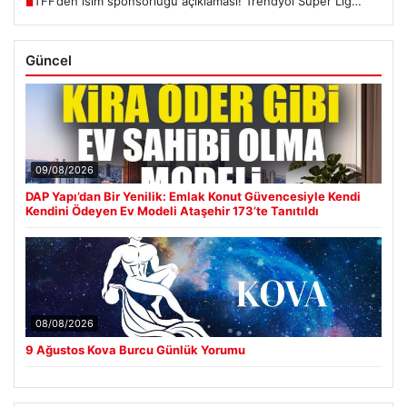
TFF’den isim sponsorluğu açıklaması! Trendyol Süper Lig…
■
Güncel
09/08/2026
DAP Yapı’dan Bir Yenilik: Emlak Konut Güvencesiyle Kendi
Kendini Ödeyen Ev Modeli Ataşehir 173’te Tanıtıldı
08/08/2026
9 Ağustos Kova Burcu Günlük Yorumu