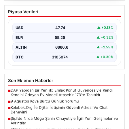
9 Ağustos Kova Burcu Günlük Yorumu
Piyasa Verileri
Kova burcu için bugün hareketli ve sürprizlere açık bir
gün olabilir. Özellikle sosyal çevrenizde…
USD
47.74
▲ +0.18%
EUR
55.25
▲ +0.32%
ALTIN
6660.6
▲ +2.59%
BTC
3105074
▲ +0.30%
Son Eklenen Haberler
DAP Yapı’dan Bir Yenilik: Emlak Konut Güvencesiyle Kendi
■
Kendini Ödeyen Ev Modeli Ataşehir 173’te Tanıtıldı
9 Ağustos Kova Burcu Günlük Yorumu
■
Kelebek.Org İle Dijital İletişimin Güvenli Adresi Ve Chat
■
Deneyimi
Şişli’de Nilda Müge Şahin Cinayetiyle İlgili Yeni Gelişmeler ve
■
Ayrıntılar