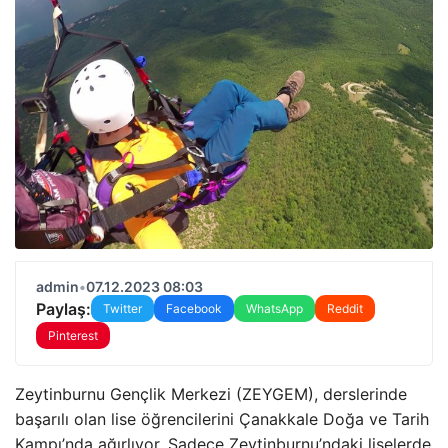
admin
•
07.12.2023 08:03
Paylaş:
Twitter
Facebook
WhatsApp
Reddit
Pinterest
Zeytinburnu Gençlik Merkezi (ZEYGEM), derslerinde
başarılı olan lise öğrencilerini Çanakkale Doğa ve Tarih
Kampı’nda ağırlıyor. Sadece Zeytinburnu’ndaki liselerde