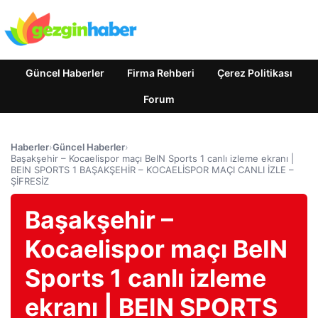
Güncel Haberler
Firma Rehberi
Çerez Politikası
Forum
Haberler
›
Güncel Haberler
›
Başakşehir – Kocaelispor maçı BeIN Sports 1 canlı izleme ekranı |
BEIN SPORTS 1 BAŞAKŞEHİR – KOCAELİSPOR MAÇI CANLI İZLE –
ŞİFRESİZ
Başakşehir –
Kocaelispor maçı BeIN
Sports 1 canlı izleme
ekranı | BEIN SPORTS