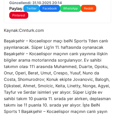
Güncellendi: 31.10.2025 20:14
Paylaş:
Twitter
Facebook
WhatsApp
Reddit
Pinterest
Kaynak:
Cnnturk.com
Başakşehir – Kocaelispor maçı beIN Sports 1’den canlı
yayınlanacak. Süper Lig’in 11. haftasında oynanacak
Başakşehir – Kocaelispor maçının canlı yayınına ilişkin
bilgiler arama motorlarında sorgulanıyor. Ev sahibi
takımın olası 11’i arasında Muhammed, Duarte, Opoku,
Onur, Operi, Berat, Umut, Crespo, Yusuf, Nuno da
Costa, Shomurodrov; Konuk ekipte Jovanovic, Balogh,
Djiksteel, Ahmet, Smolcic, Keita, Linetty, Nonge, Agyei,
Tayfur ve Serdar isimleri yer alıyor. Süper Lig’de ev
sahibi takım 10 puanla 11. sırada yer alırken, deplasman
takımı ise 11 puanla 10. sırada yer alıyor. İşte BeIN
Sports 1 Başakşehir – Kocaelispor maçının canlı yayın