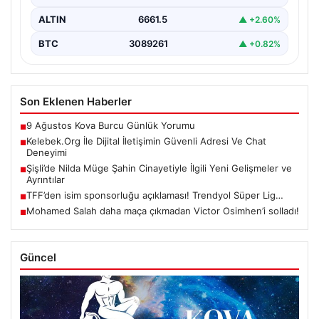
ALTIN
6661.5
▲ +2.60%
BTC
3089261
▲ +0.82%
Son Eklenen Haberler
9 Ağustos Kova Burcu Günlük Yorumu
■
Kelebek.Org İle Dijital İletişimin Güvenli Adresi Ve Chat
■
Deneyimi
Şişli’de Nilda Müge Şahin Cinayetiyle İlgili Yeni Gelişmeler ve
■
Ayrıntılar
TFF’den isim sponsorluğu açıklaması! Trendyol Süper Lig…
■
Mohamed Salah daha maça çıkmadan Victor Osimhen’i solladı!
■
Güncel