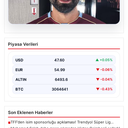
05.08.2026
Mohamed Salah daha maça çıkmadan
Piyasa Verileri
Victor Osimhen’i solladı!
USD
47.60
▲ +0.05%
EUR
54.99
▼ -0.06%
ALTIN
6493.6
▼ -0.04%
BTC
3064641
▼ -0.43%
Son Eklenen Haberler
TFF’den isim sponsorluğu açıklaması! Trendyol Süper Lig…
■