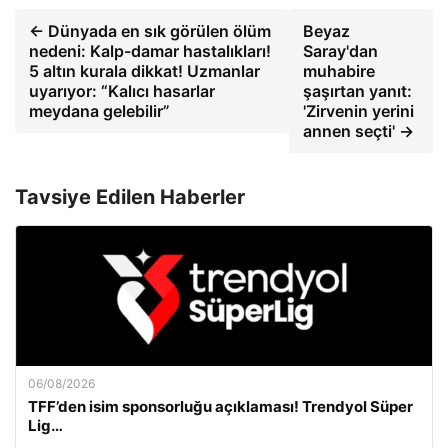
← Dünyada en sık görülen ölüm
Beyaz
nedeni: Kalp-damar hastalıkları!
Saray'dan
5 altın kurala dikkat! Uzmanlar
muhabire
uyarıyor: “Kalıcı hasarlar
şaşırtan yanıt:
meydana gelebilir”
'Zirvenin yerini
annen seçti' →
Tavsiye Edilen Haberler
06/08/2026
TFF’den isim sponsorluğu açıklaması! Trendyol Süper
Lig…