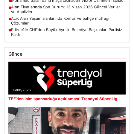
Mohamed Salah daha maça çıkmadan Victor Osimhen’i solladı!
■
Altın Fiyatlarında Son Durum: 13 Nisan 2026 Güncel Veriler
■
ve Analizler
Açık Alan Yaşam alanlarında Konfor ve bahçe mutfağı
■
Çözümleri
Edirne’de CHP’den Büyük Ayrılık: Belediye Başkanları Partisiz
■
Kaldı
Güncel
06/08/2026
TFF’den isim sponsorluğu açıklaması! Trendyol Süper Lig…