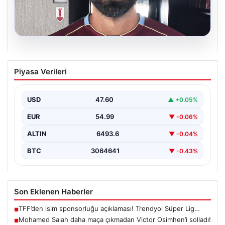
05.08.2026
Mohamed Salah daha maça çıkmadan
Piyasa Verileri
Victor Osimhen’i solladı!
USD
47.60
▲ +0.05%
EUR
54.99
▼ -0.06%
ALTIN
6493.6
▼ -0.04%
BTC
3064641
▼ -0.43%
Son Eklenen Haberler
TFF’den isim sponsorluğu açıklaması! Trendyol Süper Lig…
■
Mohamed Salah daha maça çıkmadan Victor Osimhen’i solladı!
■