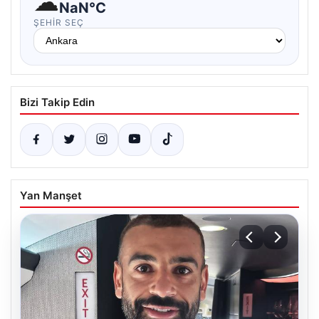
☁
NaN°C
ŞEHIR SEÇ
Bizi Takip Edin
Yan Manşet