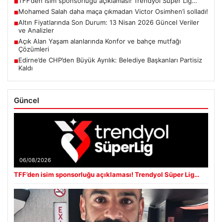
TFF’den isim sponsorluğu açıklaması! Trendyol Süper Lig…
■
Mohamed Salah daha maça çıkmadan Victor Osimhen’i solladı!
■
Altın Fiyatlarında Son Durum: 13 Nisan 2026 Güncel Veriler
■
ve Analizler
Açık Alan Yaşam alanlarında Konfor ve bahçe mutfağı
■
Çözümleri
Edirne’de CHP’den Büyük Ayrılık: Belediye Başkanları Partisiz
■
Kaldı
Güncel
06/08/2026
TFF’den isim sponsorluğu açıklaması! Trendyol Süper Lig…