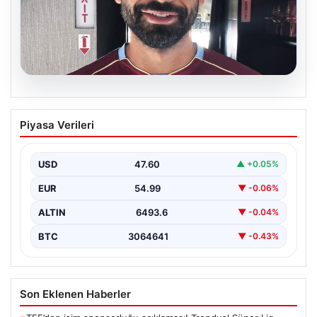
05.08.2026
Mohamed Salah daha maça çıkmadan
Piyasa Verileri
Victor Osimhen’i solladı!
USD
47.60
▲ +0.05%
EUR
54.99
▼ -0.06%
ALTIN
6493.6
▼ -0.04%
BTC
3064641
▼ -0.43%
Son Eklenen Haberler