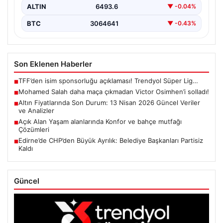
ALTIN
6493.6
▼ -0.04%
BTC
3064641
▼ -0.43%
Son Eklenen Haberler
TFF’den isim sponsorluğu açıklaması! Trendyol Süper Lig…
■
Mohamed Salah daha maça çıkmadan Victor Osimhen’i solladı!
■
Altın Fiyatlarında Son Durum: 13 Nisan 2026 Güncel Veriler
■
ve Analizler
Açık Alan Yaşam alanlarında Konfor ve bahçe mutfağı
■
Çözümleri
Edirne’de CHP’den Büyük Ayrılık: Belediye Başkanları Partisiz
■
Kaldı
Güncel