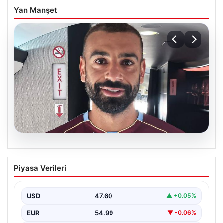
Yan Manşet
05.08.2026
Mohamed Salah daha maça çıkmadan
Piyasa Verileri
Victor Osimhen’i solladı!
USD
47.60
▲ +0.05%
EUR
54.99
▼ -0.06%