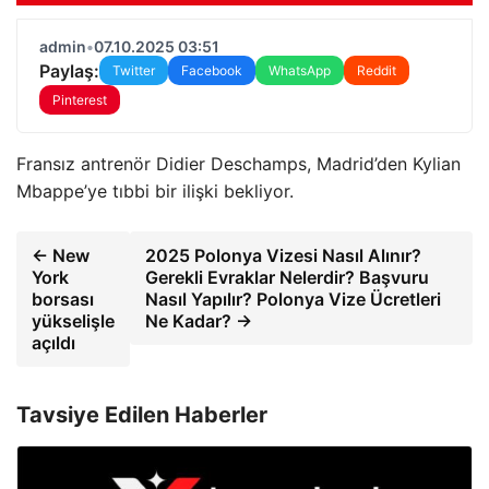
admin
•
07.10.2025 03:51
Paylaş:
Twitter
Facebook
WhatsApp
Reddit
Pinterest
Fransız antrenör Didier Deschamps, Madrid’den Kylian
Mbappe’ye tıbbi bir ilişki bekliyor.
← New
2025 Polonya Vizesi Nasıl Alınır?
York
Gerekli Evraklar Nelerdir? Başvuru
borsası
Nasıl Yapılır? Polonya Vize Ücretleri
yükselişle
Ne Kadar? →
açıldı
Tavsiye Edilen Haberler