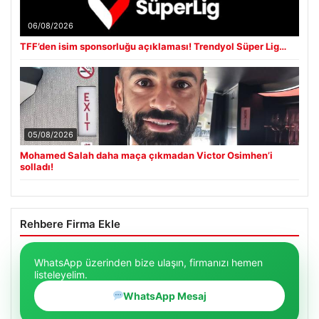
06/08/2026
TFF’den isim sponsorluğu açıklaması! Trendyol Süper Lig…
05/08/2026
Mohamed Salah daha maça çıkmadan Victor Osimhen’i
solladı!
Rehbere Firma Ekle
WhatsApp üzerinden bize ulaşın, firmanızı hemen
listeleyelim.
WhatsApp Mesaj