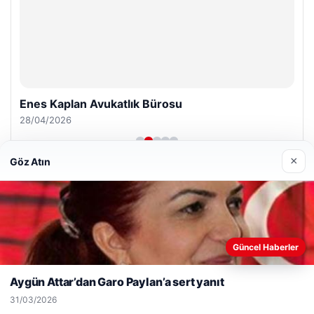
Enes Kaplan Avukatlık Bürosu
28/04/2026
×
Göz Atın
© 2026 Gezgin Haber – Güncel Haberler
Web sitemizi nasıl kullandığınızı daha iyi anlayabilmek,
Güncel Haberler
lemagrup.com.tr
deneyiminizi kişiselleştirmek ve geliştirmek amacıyla çerezler
betcio
kullanıyoruz.
Çerez Politikamız
Aygün Attar’dan Garo Paylan’a sert yanıt
Reddet
Kabul Et
31/03/2026