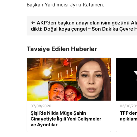
Başkan Yardımcısı Jyrki Katainen.
← AKP’den başkan adayı olan isim gözünü Ala
dikti: Doğal koya çengel – Son Dakika Çevre H
Tavsiye Edilen Haberler
07/08/2026
06/08/20
Şişli’de Nilda Müge Şahin
TFF’den
Cinayetiyle İlgili Yeni Gelişmeler
açıklam
ve Ayrıntılar