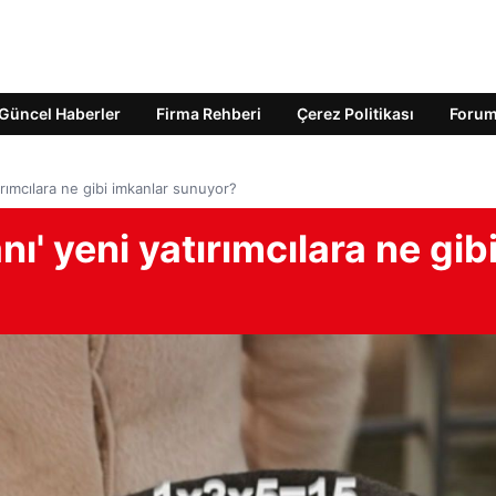
Güncel Haberler
Firma Rehberi
Çerez Politikası
Foru
ırımcılara ne gibi imkanlar sunuyor?
ı' yeni yatırımcılara ne gib