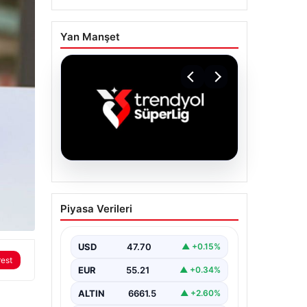
Yan Manşet
06.08.2026
TFF’den isim
Piyasa Verileri
sponsorluğu açıklaması!
Trendyol Süper Lig…
USD
47.70
▲ +0.15%
rest
EUR
55.21
▲ +0.34%
ALTIN
6661.5
▲ +2.60%