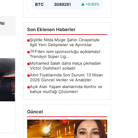
BTC
3089261
▲ +0.82%
mu
Son Eklenen Haberler
Şişli’de Nilda Müge Şahin Cinayetiyle
■
İlgili Yeni Gelişmeler ve Ayrıntılar
TFF’den isim sponsorluğu açıklaması!
■
Trendyol Süper Lig…
Mohamed Salah daha maça çıkmadan
■
Victor Osimhen’i solladı!
Altın Fiyatlarında Son Durum: 13 Nisan
■
2026 Güncel Veriler ve Analizler
Açık Alan Yaşam alanlarında Konfor ve
■
bahçe mutfağı Çözümleri
Güncel