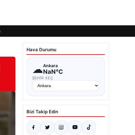
m
Hava Durumu
i
☁
Ankara
NaN°C
ŞEHIR SEÇ
Bizi Takip Edin