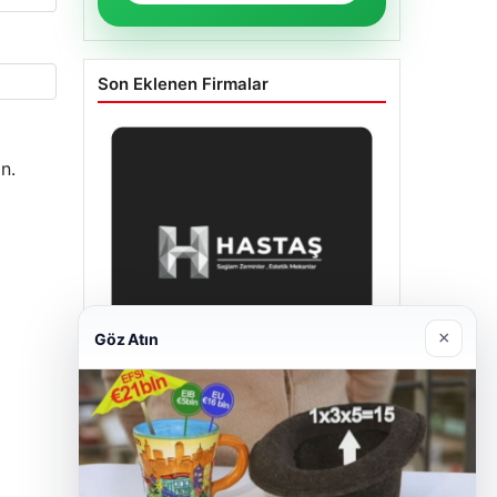
Son Eklenen Firmalar
n.
×
Göz Atın
Hastaş Beton
26/05/2026