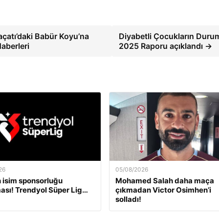
çatı’daki Babür Koyu’na
Diyabetli Çocukların Duru
aberleri
2025 Raporu açıklandı →
26
05/08/2026
 isim sponsorluğu
Mohamed Salah daha maça
ası! Trendyol Süper Lig…
çıkmadan Victor Osimhen’i
solladı!