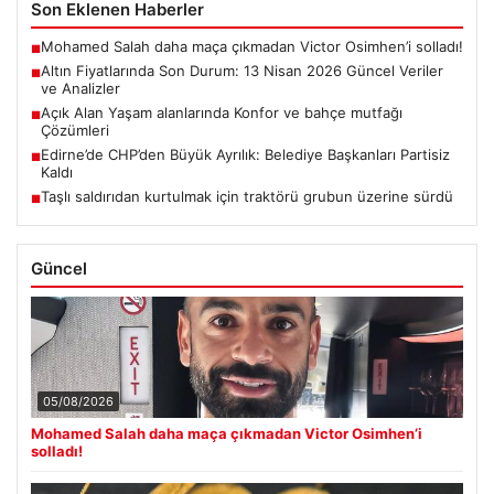
Son Eklenen Haberler
Mohamed Salah daha maça çıkmadan Victor Osimhen’i solladı!
■
Altın Fiyatlarında Son Durum: 13 Nisan 2026 Güncel Veriler
■
ve Analizler
Açık Alan Yaşam alanlarında Konfor ve bahçe mutfağı
■
Çözümleri
Edirne’de CHP’den Büyük Ayrılık: Belediye Başkanları Partisiz
■
Kaldı
Taşlı saldırıdan kurtulmak için traktörü grubun üzerine sürdü
■
Güncel
05/08/2026
Mohamed Salah daha maça çıkmadan Victor Osimhen’i
solladı!