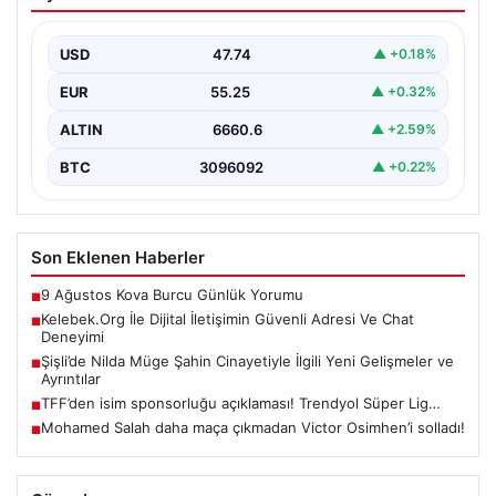
Adresi Ve Chat Deneyimi
İnternet ortamında insanların güvenli bir tarzda iletişim
sağlaması büyük bir önem barındırmaktadır.
USD
47.74
▲ +0.18%
Günümüzde birçok…
EUR
55.25
▲ +0.32%
ALTIN
6660.6
▲ +2.59%
BTC
3096092
▲ +0.22%
Son Eklenen Haberler
9 Ağustos Kova Burcu Günlük Yorumu
■
Kelebek.Org İle Dijital İletişimin Güvenli Adresi Ve Chat
■
Deneyimi
Şişli’de Nilda Müge Şahin Cinayetiyle İlgili Yeni Gelişmeler ve
■
Ayrıntılar
TFF’den isim sponsorluğu açıklaması! Trendyol Süper Lig…
■
Mohamed Salah daha maça çıkmadan Victor Osimhen’i solladı!
■