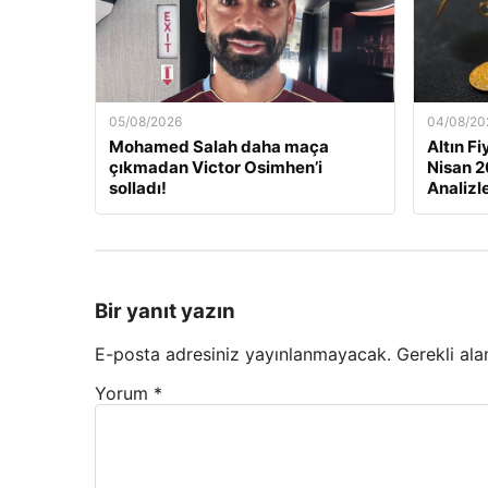
05/08/2026
04/08/20
Mohamed Salah daha maça
Altın F
çıkmadan Victor Osimhen’i
Nisan 2
solladı!
Analizl
Bir yanıt yazın
E-posta adresiniz yayınlanmayacak.
Gerekli ala
Yorum
*