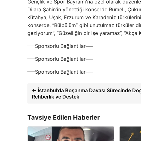
Gençlik ve Spor Bayramı'na özel olarak düzenled
Dilara Şahin'in yönettiği konserde Rumeli, Çukuro
Kütahya, Uşak, Erzurum ve Karadeniz türkülerinin
konserde, “Bülbülüm” gibi unutulmaz türküler dinl
geziyorum”, “Güzelliğin bir işe yaramaz”, “Ak
—–Sponsorlu Bağlantılar—–
—–Sponsorlu Bağlantılar—–
—–Sponsorlu Bağlantılar—–
← İstanbul’da Boşanma Davası Sürecinde Do
Rehberlik ve Destek
Tavsiye Edilen Haberler