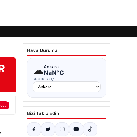
m
Hava Durumu
R
☁
Ankara
NaN°C
ŞEHIR SEÇ
rest
Bizi Takip Edin
,