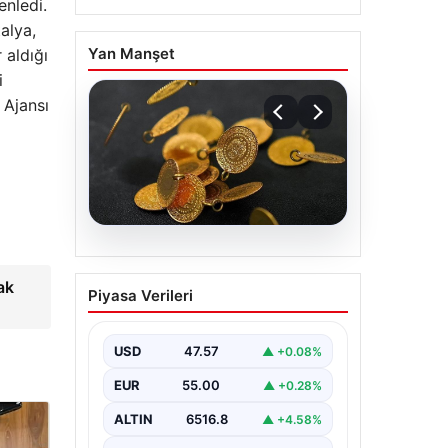
enledi.
alya,
Yan Manşet
 aldığı
i
 Ajansı
04.08.2026
Altın Fiyatlarında Son
ak
Piyasa Verileri
Durum: 13 Nisan 2026
Güncel Veriler ve
Analizler
USD
47.57
▲ +0.08%
Altın piyasalarında 13 Nisan 2026
EUR
55.00
▲ +0.28%
itibarıyla yaşanan gelişmeler
yatırımcıların gündeminde önemli
ALTIN
6516.8
▲ +4.58%
yer tutuyor. ABD…