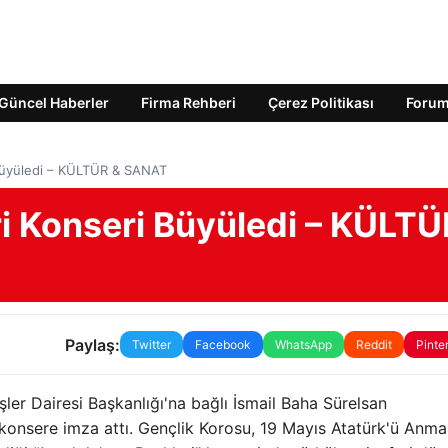
Güncel Haberler
Firma Rehberi
Çerez Politikası
Foru
Büyüledi – KÜLTÜR & SANAT
i Konseri Büyüledi – KÜLTÜ
Paylaş:
Twitter
Facebook
WhatsApp
Reddit
Pinte
şler Dairesi Başkanlığı'na bağlı İsmail Baha Sürelsan
konsere imza attı. Gençlik Korosu, 19 Mayıs Atatürk'ü Anma