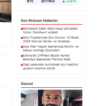
BTC
3077904
▲ +0.87%
Son Eklenen Haberler
Mohamed Salah daha maça çıkmadan
■
Victor Osimhen’i solladı!
Altın Fiyatlarında Son Durum: 13 Nisan
■
2026 Güncel Veriler ve Analizler
Açık Alan Yaşam alanlarında Konfor ve
■
bahçe mutfağı Çözümleri
Edirne’de CHP’den Büyük Ayrılık:
■
Belediye Başkanları Partisiz Kaldı
Taşlı saldırıdan kurtulmak için traktörü
■
grubun üzerine sürdü
Güncel