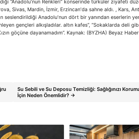
iği “Anadolu'nun Renkleri” konserinde türküler ziyafeti düz
va, Sivas, Mardin, İzmir, Erzincan'da sahne aldı. , Kars, Ant
 seslendirildiği Anadolu'nun dört bir yanından eserlerin yer
eyen gençleri alkışladılar. altın kafes”, “Sokaklarda deli gib
ça Kızın göçüne dayanamadım”. Kaynak: (BYZHA) Beyaz Haber
ğru
Su Sebili ve Su Deposu Temizliği: Sağlığınızı Korum
İçin Neden Önemlidir? →