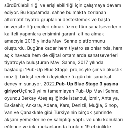
sürdürülebilirliği ve erişilebilirliği için çalışmaya devam
ediyor. Bu kapsamda, sahne bulmakta zorlanan
alternatif tiyatro gruplarını desteklemek ve başta
üniversite öğrencileri olmak üzere tüm sanatseverlerin
kaliteli yapımlara erişimini garanti altına almak
amacıyla 2018 yılında Mavi Sahne platformunu
oluşturdu. Bugüne kadar hem tiyatro salonlarında, hem
açık havada hem de dijital ortamlarda sanatseverleri
tiyatroyla buluşturan Mavi Sahne, 2017 yılında
başladığı 'Pub-Up Blue Stage' projesiyle şiir ve akustik
müziği birleştirerek izleyicilere özgün bir sanatsal
deneyim sunuyor. 2022.
Pub-Up Blue Stage 3 yaşına
giriyor
Üçüncü yılını tamamlayan Pub-Up Mavi Sahne,
oyuncu Berkay Ateş eşliğinde İstanbul, İzmir, Antalya,
Eskisehir, Ankara, Adana, Kars, Denizli, Muğla, Sinop,
Van ve Çanakkale gibi Türkiye'nin birçok şehrinde
akşam yemeklerine ev sahipliği yaptı. ve ünlü konukları
eğlence ve içki mekanlarında toplam 19 etkinlikte