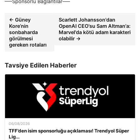
—–Sponsorlu Bağlantılar—–
← Güney
Scarlett Johansson'dan
Kore’nin
OpenAI CEO'su Sam Altman'a:
sonbaharda
Marvel'da kötü adam karakteri
görülmesi
olabilir →
gereken rotaları
Tavsiye Edilen Haberler
06/08/2026
TFF’den isim sponsorluğu açıklaması! Trendyol Süper
Lig…