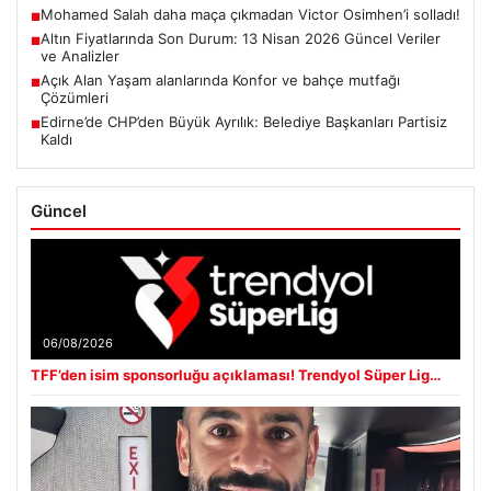
Mohamed Salah daha maça çıkmadan Victor Osimhen’i solladı!
■
Altın Fiyatlarında Son Durum: 13 Nisan 2026 Güncel Veriler
■
ve Analizler
Açık Alan Yaşam alanlarında Konfor ve bahçe mutfağı
■
Çözümleri
Edirne’de CHP’den Büyük Ayrılık: Belediye Başkanları Partisiz
■
Kaldı
Güncel
06/08/2026
TFF’den isim sponsorluğu açıklaması! Trendyol Süper Lig…