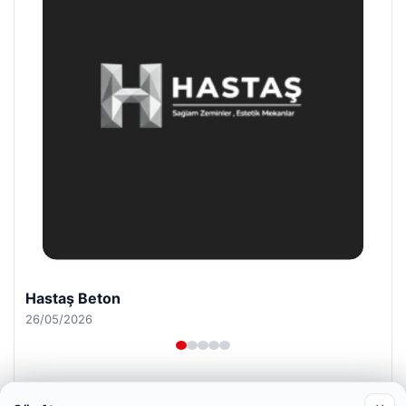
Enes Kaplan Avukatlık Bürosu
28/04/2026