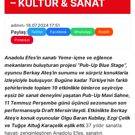
– KÜLTÜR & SANAT
admin
•
18.07.2024 17:51
Paylaş:
Twitter
Facebook
WhatsApp
Reddit
Pinterest
Anadolu Efes'in sanatı
Yeme-içme ve eğlence
mekanlarını buluşturan projesi “Pub-Up Blue Stage”,
oyuncu Berkay Ateş'in sunumu ve sürpriz konuklarla
izleyiciyle buluşuyor. Bugüne kadar Türkiye'nin farklı
şehirlerinde toplam 19 etkinlikle binlerce seyirciye
eşsiz bir sanat deneyimi yaşatan Pub-Up Mavi Sahne,
11 Temmuz Perşembe günü üçüncü sezonunun son
performansıyla Draft Mersin'deydi. Etkinlikte Berkay
Ateş'e konuk oyuncular Olgu Baran Kubilay, Ezgi Çelik
ve Tuğçe Altuğ Karaçelik eşlik etti.
37 yıldır sanatla
hayatı zenginleştiren Anadolu Efes, sanatın