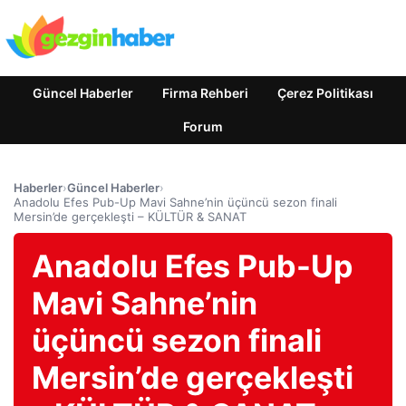
Güncel Haberler
Firma Rehberi
Çerez Politikası
Forum
Haberler
›
Güncel Haberler
›
Anadolu Efes Pub-Up Mavi Sahne’nin üçüncü sezon finali
Mersin’de gerçekleşti – KÜLTÜR & SANAT
Anadolu Efes Pub-Up
Mavi Sahne’nin
üçüncü sezon finali
Mersin’de gerçekleşti