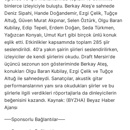
binlerce izleyiciyle buluştu. Berkay Ateş'e sahnede
Deniz Sipahi, Hande Doğandemir, Ezgi Çelik, Tuğçe
Altuğ, Güven Murat Akpınar, Selen Öztürk, Olgu Baran
Kubilay, Edip Tepeli, Erdem Doğan, Seda Türkmen,
Yağızcan Konyalı, Umut Kurt gibi birçok ünlü konuk
eşlik etti. Etkinlikler kapsamında toplam 285 şiir
seslendirildi. 40'a yakın şairin şiirleri seslendirilirken,
izleyiciler de kendi şiirlerini okudu. Draft Mersin'de
üçüncü sezonun son gösteriminde Berkay Ateş,
konukları Olgu Baran Kubilay, Ezgi Çelik ve Tuğçe
Altuğ ile sahnedeydi. Sanatçılar, akustik gitar
performanslarının yanı sıra okudukları şiirler ve bu
şiirlerle ilgili verdikleri röportajlarla da dinleyicilerin
beğenisini kazandı. Kaynak: (BYZHA) Beyaz Haber
Ajansı
—–Sponsorlu Bağlantılar—–