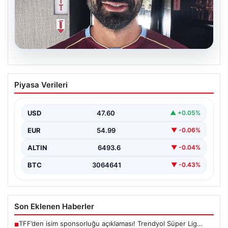
05.08.2026
Mohamed Salah daha maça çıkmadan
Piyasa Verileri
Victor Osimhen’i solladı!
USD
47.60
▲ +0.05%
EUR
54.99
▼ -0.06%
ALTIN
6493.6
▼ -0.04%
BTC
3064641
▼ -0.43%
Son Eklenen Haberler
TFF’den isim sponsorluğu açıklaması! Trendyol Süper Lig…
■